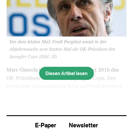
Vor dem letzten Mal: Fredi Pargätzi amtet in der
Altjahrswoche zum letzten Mal als OK-Präsident des
Spengler Cups
(Bild: SI)
Marc Gianola übernimmt per 1. Januar 2016 das
Diesen Artikel lesen
OK-Präsidium des Davoser Spengler Cups. Der
ehemalige Internationale folgt auf Fredi Pargätzi,
der nach 26 Jahren zurücktreten wird.
In der Mannheimer SAP-Arena präsentierte Fredi
Pargätzi zum letzten Mal sein Turnier, an welchem
E-Paper
Newsletter
vom 26. bis 31. Dezember neben dem HC Davos,