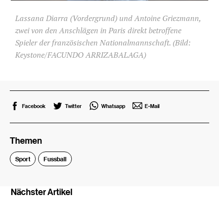
Lassana Diarra (Vordergrund) und Antoine Griezmann,
zwei von den Anschlägen in Paris direkt betroffene
Spieler der französischen Nationalmannschaft. (Bild:
Keystone/FACUNDO ARRIZABALAGA)
Facebook
Twitter
Whatsapp
E-Mail
Themen
Sport
Fussball
Nächster Artikel