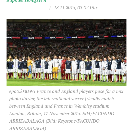
Raphael Honigstein
/
18.11.2015, 03:02 Uhr
epa05030391 France and England players pose for a mix
photo during the international soccer friendly match
between England and France in Wembley stadium
London, Britain, 17 November 2015. EPA/FACUNDO
ARRIZABALAGA
(Bild: Keystone/FACUNDO
ARRIZABALAGA)