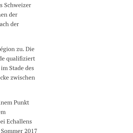
es Schweizer
hen der
nach der
égion zu. Die
 qualifiziert
im Stade des
ecke zwischen
einem Punkt
dem
ei Echallens
im Sommer 2017