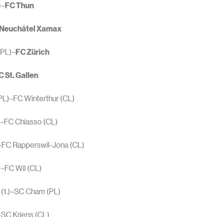
)–
FC Thun
Neuchâtel Xamax
(PL)–
FC Zürich
C St. Gallen
PL)–FC Winterthur (CL)
)–FC Chiasso (CL)
–FC Rapperswil-Jona (CL)
–FC Wil (CL)
 (1.)–SC Cham (PL)
)–SC Kriens (CL)