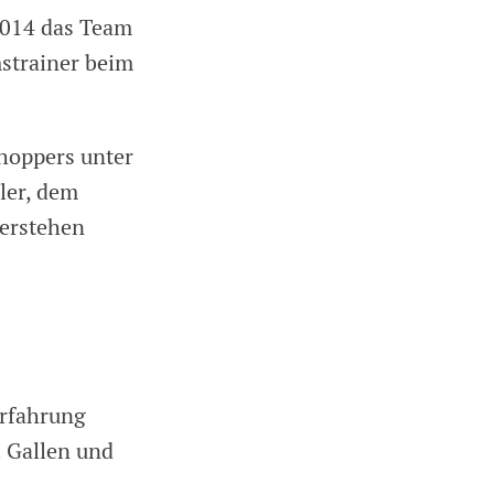
2014 das Team
mstrainer beim
hoppers unter
ler, dem
berstehen
Erfahrung
. Gallen und