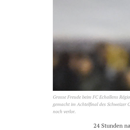
Grosse Freude beim FC Echallens Régio
gemacht im Achtelfinal des Schweizer C
noch verlor.
24 Stunden na