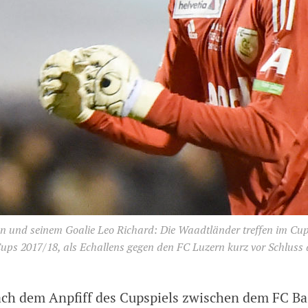
n und seinem Goalie Leo Richard: Die Waadtländer treffen im Cup
ups 2017/18, als Echallens gegen den FC Luzern kurz vor Schluss 
ch dem Anpfiff des Cupspiels zwischen dem FC B