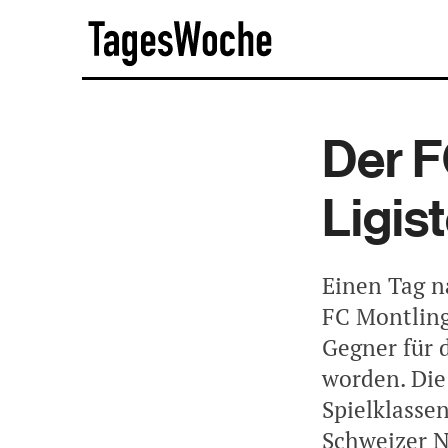
Skip
TagesWoche
to
content
Der F
Ligis
Einen Tag n
FC Montling
Gegner für 
worden. Die 
Spielklasse
Schweizer N