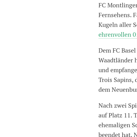
FC Montlingen
Fernsehens. F
Kugeln aller 
ehrenvollen 0
Dem FC Basel 
Waadtländer h
und empfange
Trois Sapins,
dem Neuenbur
Nach zwei Spie
auf Platz 11.
ehemaligen Sc
beendet hat. 