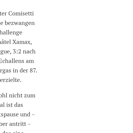
ter Comisetti
nde bezwangen
hallenge
hâtel Xamax,
ague, 3:2 nach
 Echallens am
gas in der 87.
erzielte.
ohl nicht zum
l ist das
tspause und –
er antritt –