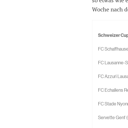
so etwas wie 
Woche nach de
Schweizer Cup
FC Schaffhause
FC Lausanne-S
FC Azzuri Lausa
FC Echallens Ré
FC Stade Nyonn
Servette Genf 