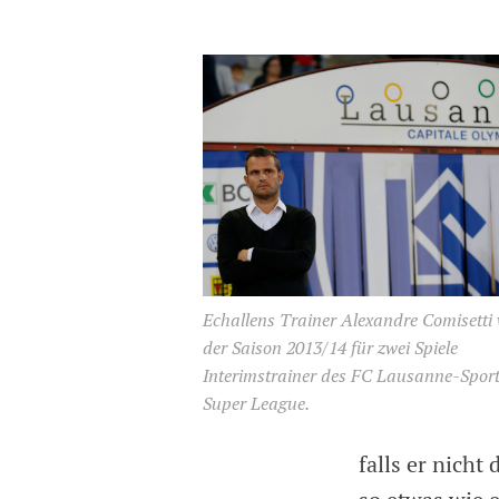
Echallens Trainer Alexandre Comisetti 
der Saison 2013/14 für zwei Spiele
Interimstrainer des FC Lausanne-Sport
Super League.
falls er nicht