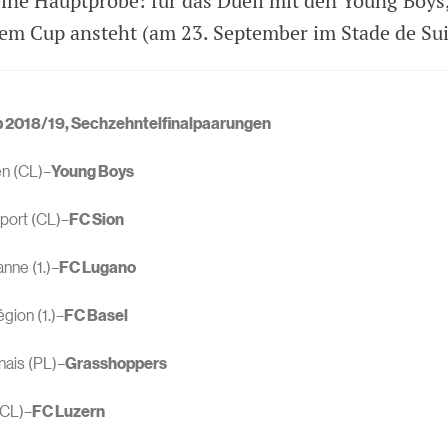
eine Hauptprobe: für das Duell mit den Young Boys,
m Cup ansteht (am 23. September im Stade de Su
 2018/19, Sechzehntelfinalpaarungen
n (CL)–
Young Boys
port (CL)–
FC Sion
nne (1.)–
FC Lugano
gion (1.)–
FC Basel
ais (PL)–
Grasshoppers
(CL)–
FC Luzern