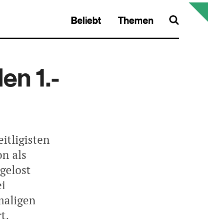
Beliebt
Themen
Search
en 1.-
itligisten
n als
gelost
ei
maligen
t.