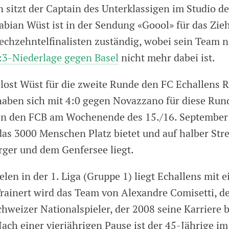
 sitzt der Captain des Unterklassigen im Studio d
abian Wüst ist in der Sendung «Goool» für das Zie
Sechzehntelfinalisten zuständig, wobei sein Team 
:3-Niederlage gegen Basel
nicht mehr dabei ist.
lost Wüst für die zweite Runde den FC Echallens R
aben sich mit 4:0 gegen Novazzano für diese Runde
n den FCB am Wochenende des 15./16. September 
 das 3000 Menschen Platz bietet und auf halber Str
ger und dem Genfersee liegt.
len in der 1. Liga (Gruppe 1) liegt Echallens mit 
 Trainert wird das Team von Alexandre Comisetti, 
hweizer Nationalspieler, der 2008 seine Karriere b
Nach einer vierjährigen Pause ist der 45-Jährige 