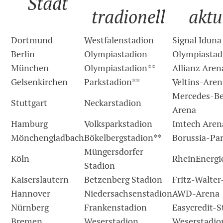
Stadt
tradionell
aktu
Dortmund
Westfalenstadion
Signal Iduna
Berlin
Olympiastadion
Olympiastad
München
Olympiastadion**
Allianz Aren
Gelsenkirchen
Parkstadion**
Veltins-Aren
Mercedes-B
Stuttgart
Neckarstadion
Arena
Hamburg
Volksparkstadion
Imtech Aren
Mönchengladbach
Bökelbergstadion**
Borussia-Pa
Müngersdorfer
Köln
RheinEnergi
Stadion
Kaiserslautern
Betzenberg Stadion
Fritz-Walter
Hannover
Niedersachsenstadion
AWD-Arena
Nürnberg
Frankenstadion
Easycredit-S
Bremen
Weserstadion
Weserstadio