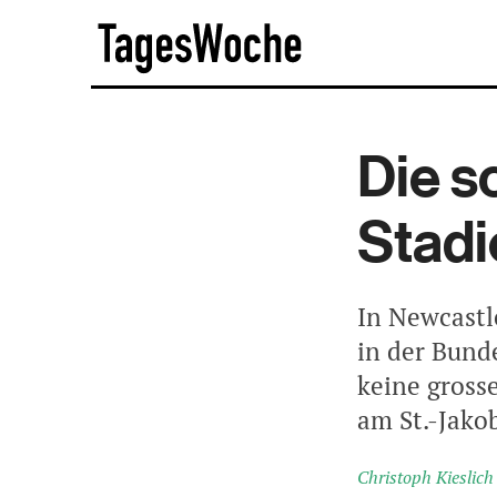
Skip
TagesWoche
to
content
Die s
Stad
In Newcastl
in der Bunde
keine gross
am St.-Jako
Christoph Kieslich