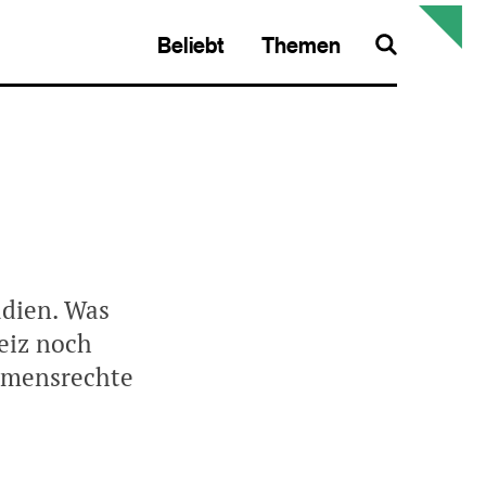
Beliebt
Themen
Search
adien. Was
weiz noch
Namensrechte