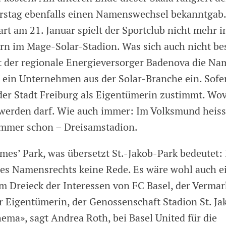
rstag ebenfalls einen Namenswechsel bekanntgab
rt am 21. Januar spielt der Sportclub nicht mehr 
rn im Mage-Solar-Stadion. Was sich auch nicht be
lt der regionale Energieversorger Badenova die Na
h ein Unternehmen aus der Solar-Branche ein. Sofe
er Stadt Freiburg als Eigentümerin zustimmt. Wo
erden darf. Wie auch immer: Im Volksmund heiss
immer schon – Dreisamstadion.
mes’ Park, was übersetzt St.-Jakob-Park bedeutet: I
es Namensrechts keine Rede. Es wäre wohl auch e
m Dreieck der Interessen von FC Basel, der Vermar
r Eigentümerin, der Genossenschaft Stadion St. Jak
hema», sagt Andrea Roth, bei Basel United für die