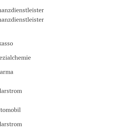
nanzdienstleister
nanzdienstleister
kasso
ezialchemie
arma
larstrom
tomobil
larstrom