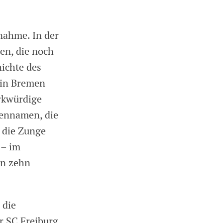
nahme. In der
ien, die noch
ichte des
 in Bremen
rkwürdige
mennamen, die
r die Zunge
 – im
in zehn
 die
r SC Freiburg,