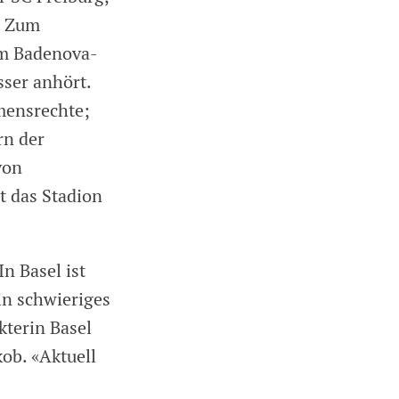
. Zum
im Badenova-
sser anhört.
mensrechte;
rn der
von
t das Stadion
n Basel ist
in schwieriges
kterin Basel
ob. «Aktuell