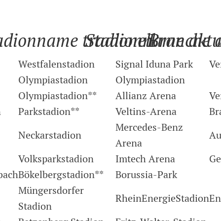
adionname tradionell
Stadionname aktu
Branche 
Westfalenstadion
Signal Iduna Park
Ve
Olympiastadion
Olympiastadion
Olympiastadion**
Allianz Arena
Ve
n
Parkstadion**
Veltins-Arena
Br
Mercedes-Benz
Neckarstadion
Au
Arena
Volksparkstadion
Imtech Arena
Ge
bach
Bökelbergstadion**
Borussia-Park
Müngersdorfer
RheinEnergieStadion
En
Stadion