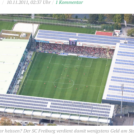
/
10.11.2011, 02:37 Uhr
/
1 Kommentar
ar heissen? Der SC Freiburg verdient damit wenigstens Geld am S