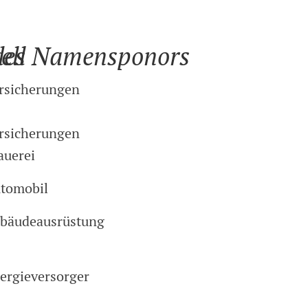
ell
des Namensponors
rsicherungen
rsicherungen
auerei
tomobil
bäudeausrüstung
ergieversorger