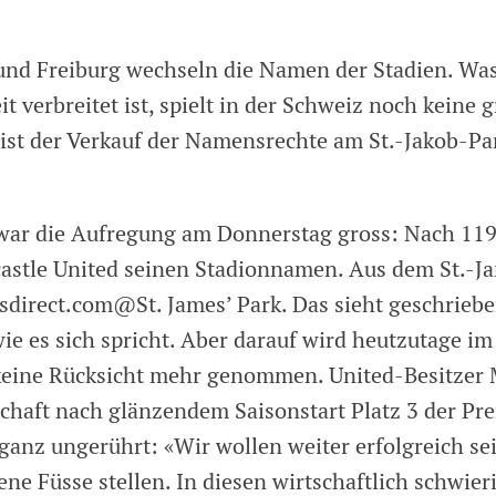
und Freiburg wechseln die Namen der Stadien. Was
t verbreitet ist, spielt in der Schweiz noch keine g
 ist der Verkauf der Namensrechte am St.-Jakob-Par
war die Aufregung am Donnerstag gross: Nach 119
astle United seinen Stadionnamen. Aus dem St.-Ja
tsdirect.com@St. James’ Park. Das sieht geschrieb
ie es sich spricht. Aber darauf wird heutzutage im
 keine Rücksicht mehr genommen. United-Besitzer 
haft nach glänzendem Saisonstart Platz 3 der Pr
 ganz ungerührt: «Wir wollen weiter erfolgreich s
ene Füsse stellen. In diesen wirtschaftlich schwier