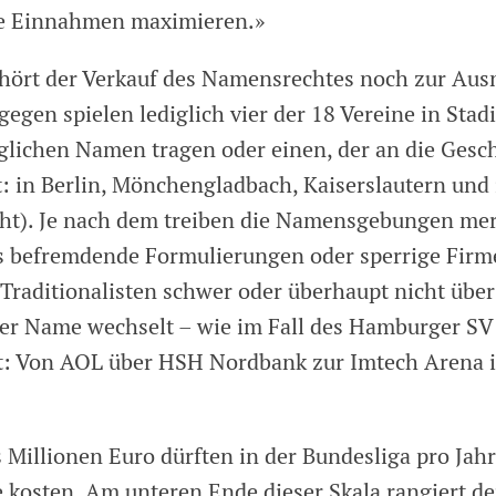
le Einnahmen maximieren.»
hört der Verkauf des Namensrechtes noch zur Aus
egen spielen lediglich vier der 18 Vereine in Stad
glichen Namen tragen oder einen, der an die Gesch
t: in Berlin, Mönchengladbach, Kaiserslautern und
cht). Je nach dem treiben die Namensgebungen me
es befremdende Formulierungen oder sperrige Fir
 Traditionalisten schwer oder überhaupt nicht übe
er Name wechselt – wie im Fall des Hamburger SV
t: Von AOL über HSH Nordbank zur Imtech Arena 
 Millionen Euro dürften in der Bundesliga pro Jahr
kosten. Am unteren Ende dieser Skala rangiert de