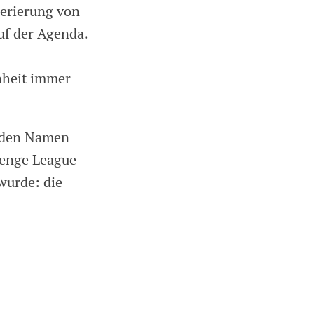
nerierung von
uf der Agenda.
enheit immer
n den Namen
lenge League
 wurde: die