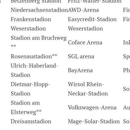
n
Betzenberg Stadion
Fritz-Walter-Stadion
Niedersachsenstadion
AWD-Arena
Fi
Frankenstadion
Easycredit-Stadion
Fi
Weserstadion
Weserstadion
Stadion am Bruchweg
Coface Arena
In
**
Rosenaustadion**
SGL arena
Sp
Ulrich-Haberland-
BayArena
Ph
Stadion
Dietmar-Hopp-
Wirsol Rhein-
So
Stadion
Neckar-Stadion
Stadion am
Volkswagen-Arena
Au
Elsterweg**
Dreisamstadion
Mage-Solar-Stadion
So