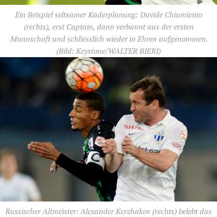
Ein Beispiel seltsamer Kaderplanung: Davide Chiumiento
(rechts), erst Captain, dann verbannt aus der ersten
Mannschaft und schliesslich wieder in Ehren aufgenommen.
(Bild: Keystone/WALTER BIERI)
Russischer Altmeister: Alexander Kerzhakov (rechts) belebt das