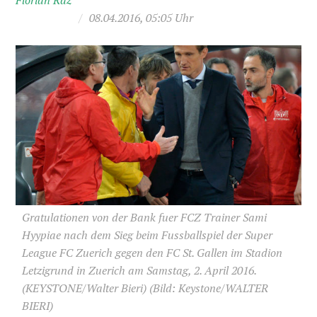
Florian Raz
/
08.04.2016, 05:05 Uhr
Gratulationen von der Bank fuer FCZ Trainer Sami
Hyypiae nach dem Sieg beim Fussballspiel der Super
League FC Zuerich gegen den FC St. Gallen im Stadion
Letzigrund in Zuerich am Samstag, 2. April 2016.
(KEYSTONE/Walter Bieri)
(Bild: Keystone/WALTER
BIERI)