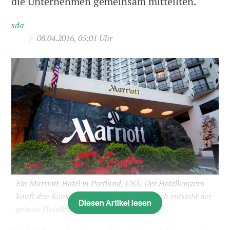
die Unternehmen gemeinsam mitteilten.
sda
/
08.04.2016, 05:01 Uhr
Ein Marriott-Hotel in Portland, USA. Der Hotelkonzern
kauft den Konkurrenten Starwood. Dadurch entsteht der
Diesen Artikel lesen
grösste Hotelkonzern der Welt.
(Bild: sda)