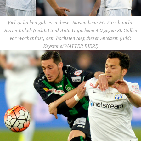
Viel zu lachen gab es in dieser Saison beim FC Zürich nicht:
Burim Kukeli (rechts) und Anto Grgic beim 4:0 gegen St. Gallen
vor Wochenfrist, dem höchsten Sieg dieser Spielzeit.
(Bild:
Keystone/WALTER BIERI)