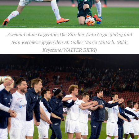
Zweimal ohne Gegentor: Die Zürcher Anto Grgic (links) und
Ivan Kecojevic gegen den St. Galler Mario Mutsch.
(Bild:
Keystone/WALTER BIERI)