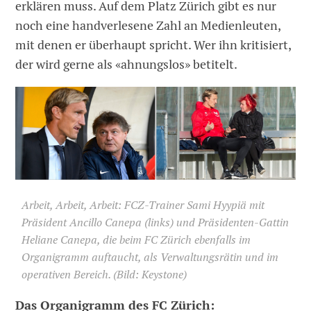
erklären muss. Auf dem Platz Zürich gibt es nur
noch eine handverlesene Zahl an Medienleuten,
mit denen er überhaupt spricht. Wer ihn kritisiert,
der wird gerne als «ahnungslos» betitelt.
Arbeit, Arbeit, Arbeit: FCZ-Trainer Sami Hyypiä mit
Präsident Ancillo Canepa (links) und Präsidenten-Gattin
Heliane Canepa, die beim FC Zürich ebenfalls im
Organigramm auftaucht, als Verwaltungsrätin und im
operativen Bereich. (Bild: Keystone)
Das Organigramm des FC Zürich: