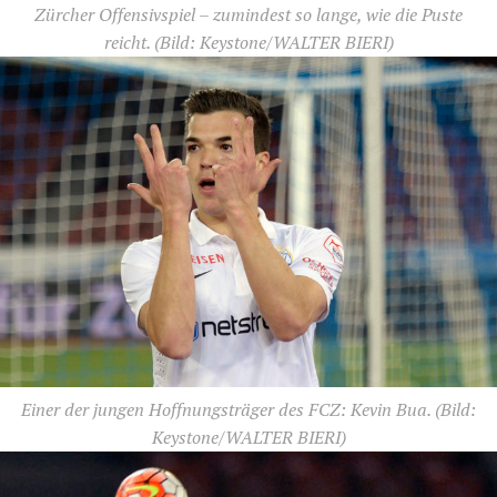
Zürcher Offensivspiel – zumindest so lange, wie die Puste
reicht.
(Bild: Keystone/WALTER BIERI)
Einer der jungen Hoffnungsträger des FCZ: Kevin Bua.
(Bild:
Keystone/WALTER BIERI)