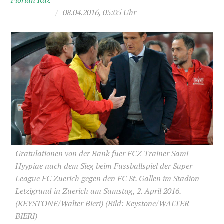
Florian Raz
/
08.04.2016, 05:05 Uhr
Gratulationen von der Bank fuer FCZ Trainer Sami
Hyypiae nach dem Sieg beim Fussballspiel der Super
League FC Zuerich gegen den FC St. Gallen im Stadion
Letzigrund in Zuerich am Samstag, 2. April 2016.
(KEYSTONE/Walter Bieri)
(Bild: Keystone/WALTER
BIERI)