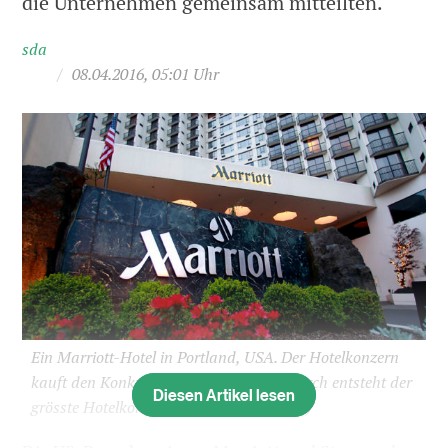
die Unternehmen gemeinsam mitteilten.
sda
/
08.04.2016, 05:01 Uhr
Ein Marriott-Hotel in Portland, USA. Der Hotelkonzern
kauft den Konkurrenten Starwood. Dadurch entsteht der
Diesen Artikel lesen
grösste Hotelkonzern der Welt.
(Bild: sda)