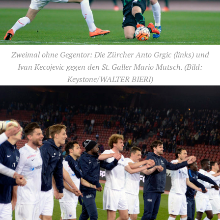
Zweimal ohne Gegentor: Die Zürcher Anto Grgic (links) und
Ivan Kecojevic gegen den St. Galler Mario Mutsch.
(Bild:
Keystone/WALTER BIERI)