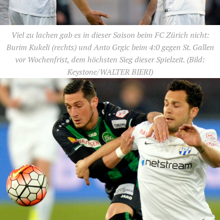
Viel zu lachen gab es in dieser Saison beim FC Zürich nicht:
Burim Kukeli (rechts) und Anto Grgic beim 4:0 gegen St. Gallen
vor Wochenfrist, dem höchsten Sieg dieser Spielzeit.
(Bild:
Keystone/WALTER BIERI)