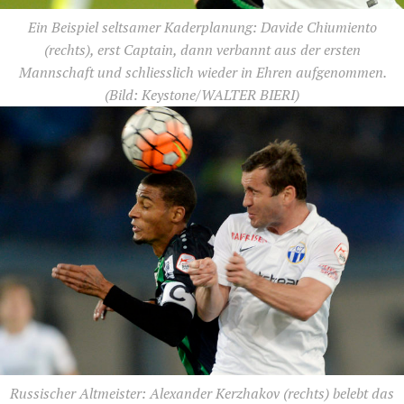
Ein Beispiel seltsamer Kaderplanung: Davide Chiumiento
(rechts), erst Captain, dann verbannt aus der ersten
Mannschaft und schliesslich wieder in Ehren aufgenommen.
(Bild: Keystone/WALTER BIERI)
Russischer Altmeister: Alexander Kerzhakov (rechts) belebt das