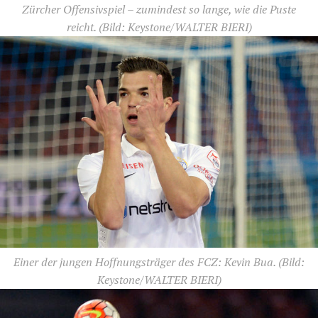
Zürcher Offensivspiel – zumindest so lange, wie die Puste
reicht.
(Bild: Keystone/WALTER BIERI)
Einer der jungen Hoffnungsträger des FCZ: Kevin Bua.
(Bild:
Keystone/WALTER BIERI)