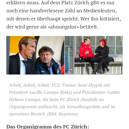
erklären muss. Auf dem Platz Zürich gibt es nur
noch eine handverlesene Zahl an Medienleuten,
mit denen er überhaupt spricht. Wer ihn kritisiert,
der wird gerne als «ahnungslos» betitelt.
Arbeit, Arbeit, Arbeit: FCZ-Trainer Sami Hyypiä mit
Präsident Ancillo Canepa (links) und Präsidenten-Gattin
Heliane Canepa, die beim FC Zürich ebenfalls im
Organigramm auftaucht, als Verwaltungsrätin und im
operativen Bereich. (Bild: Keystone)
Das Organigramm des FC Zürich: