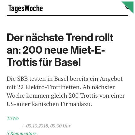
Skip
S
TagesWoche
to
content
Der nächste Trend rollt
an: 200 neue Miet-E-
Trottis für Basel
Die SBB testen in Basel bereits ein Angebot
mit 22 Elektro-Trottinetten. Ab nächster
Woche kommen gleich 200 Trottis von einer
US-amerikanischen Firma dazu.
TaWo
/
09.10.2018, 09:00 Uhr
5 Kommentare