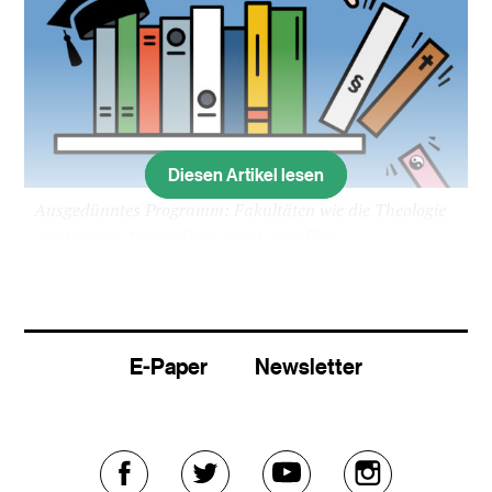
Diesen Artikel lesen
Ausgedünntes Programm: Fakultäten wie die Theologie
werden vom Sparauftrag «hart getroffen».
Während sich die Studierenden damit aufhalten,
ob die «Weltwoche» aus dem Campus verbannt
gehört oder nicht, werden an der ältesten
E-Paper
Newsletter
Hochschule der Schweiz Fakten geschaffen. 45
Millionen Franken muss die Universität Basel aus
politischen Gründen ab dem Jahr 2021 jährlich
einsparen – mit direktem Durchschlag auf den