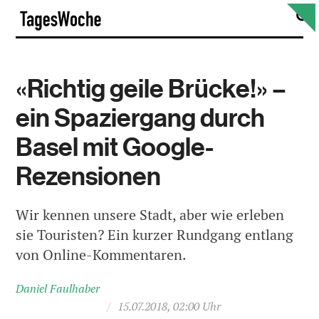
Skip
S
TagesWoche
to
content
«Richtig geile Brücke!» –
ein Spaziergang durch
Basel mit Google-
Rezensionen
Wir kennen unsere Stadt, aber wie erleben
sie Touristen? Ein kurzer Rundgang entlang
von Online-Kommentaren.
Daniel Faulhaber
/
15.07.2018, 02:00 Uhr