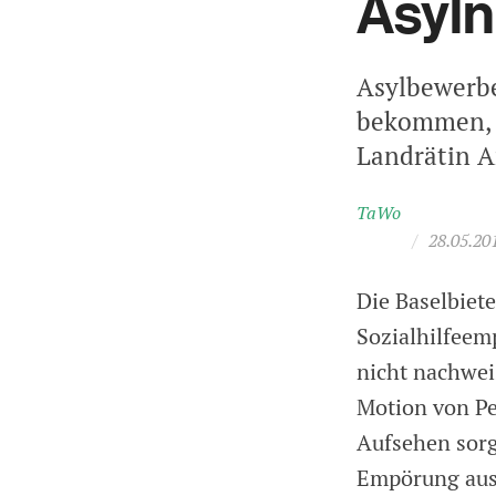
Asyln
Asylbewerbe
bekommen, a
Landrätin An
TaWo
/
28.05.20
Die Baselbiet
Sozialhilfeem
nicht nachweis
Motion von Pe
Aufsehen sorg
Empörung aus