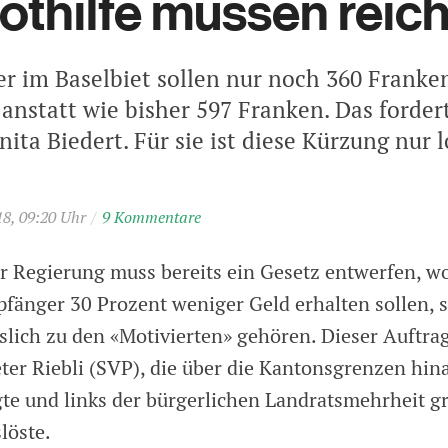
othilfe müssen reic
r im Baselbiet sollen nur noch 360 Franke
nstatt wie bisher 597 Franken. Das forder
ita Biedert. Für sie ist diese Kürzung nur l
18, 09:20 Uhr
/
9 Kommentare
er Regierung muss bereits ein Gesetz entwerfen, 
pfänger 30 Prozent weniger Geld erhalten sollen, s
lich zu den «Motivierten» gehören. Dieser Auftrag
ter Riebli (SVP), die über die Kantonsgrenzen hina
te und links der bürgerlichen Landratsmehrheit g
löste.