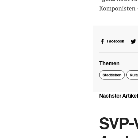
Komponisten 
Facebook
Themen
Stadtleben
Kult
Nächster Artikel
SVP-V