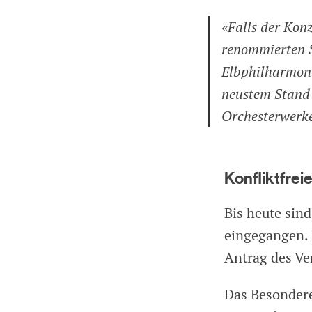
«Falls der Konz
renommierten S
Elbphilharmoni
neustem Stand 
Orchesterwerke
Konfliktfrei
Bis heute sin
eingegangen. 
Antrag des Ve
Das Besondere