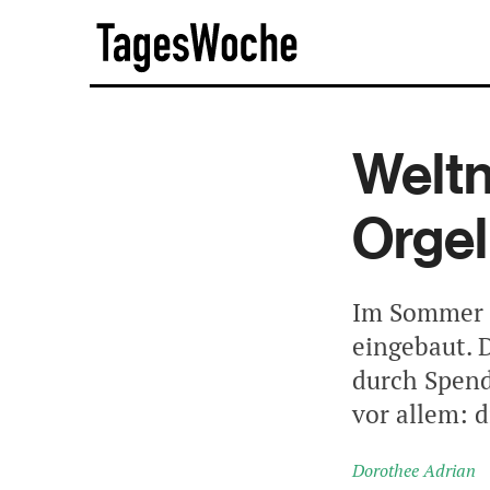
Skip
TagesWoche
to
content
Weltn
Orgel
Im Sommer 2
eingebaut. 
durch Spend
vor allem: d
Dorothee Adrian