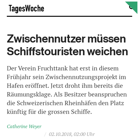
Skip
S
TagesWoche
to
content
Zwischennutzer müssen
Schiffstouristen weichen
Der Verein Fruchttank hat erst in diesem
Frühjahr sein Zwischennutzungsprojekt im
Hafen eröffnet. Jetzt droht ihm bereits die
Räumungsklage. Als Besitzer beanspruchen
die Schweizerischen Rheinhäfen den Platz
künftig für die grossen Schiffe.
Catherine Weyer
/
02.10.2018, 02:00 Uhr