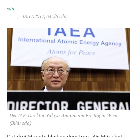
sda
/
18.11.2011, 04:56 Uhr
Der IAE-Direktor Yukiya Amano am Freitag in Wien
(Bild: sda)
Gut drei Monate bleiben dem Iran: Bis März hat