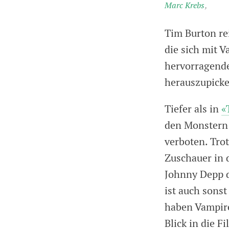
Marc Krebs
Tim Burton re
die sich mit V
hervorragende,
herauszupicke
Tiefer als in
«
den Monstern 
verboten. Tro
Zuschauer in 
Johnny Depp d
ist auch sons
haben Vampire
Blick in die F