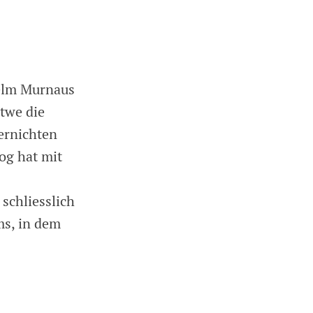
helm Murnaus
twe die
vernichten
og hat mit
schliesslich
s, in dem