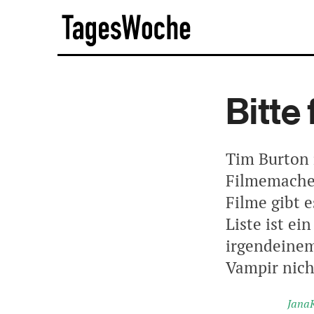
Skip
TagesWoche
to
content
Bitte
Tim Burton 
Filmemacher
Filme gibt e
Liste ist ei
irgendeinem
Vampir nich
JanaK