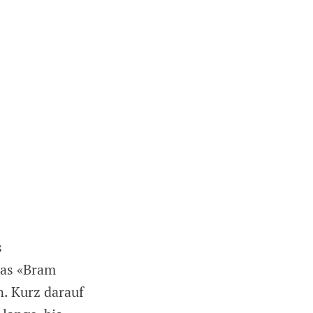
s
las «Bram
n. Kurz darauf