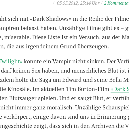
/
03.05.2012, 23:14 Uhr
/
2 Kommenta
iht sich mit «Dark Shadows» in die Reihe der Film
ampiren befasst haben. Unzählige Filme gibt es – g
 miserable. Diese Liste ist ein Versuch, aus der M
n, die aus irgendeinem Grund überzeugen.
Twilight»
konnte ein Vampir nicht sinken. Der Verf
darf keinen Sex haben, und menschliches Blut ist
tzdem holte die Saga um Edward und seine Bella M
die Kinosäle. Im aktuellen Tim Burton-Film
«Dark 
en Blutsauger spielen. Und er saugt Blut, er verfü
t nicht immer ganz moralisch. Unzählige Schauspie
 verkörpert, einige davon sind uns in Erinnerung 
ilmgeschichte zeigt, dass sich in den Archiven die 