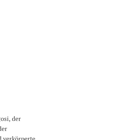
osi, der
der
d verkörperte