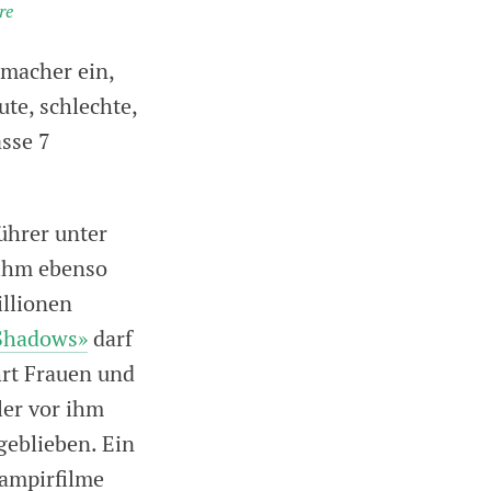
re
emacher ein,
ute, schlechte,
asse 7
ührer unter
 ihm ebenso
illionen
Shadows»
darf
hrt Frauen und
ler vor ihm
geblieben. Ein
Vampirfilme