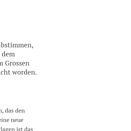
 abstimmen,
d dem
om Grossen
icht worden.
, das den
eine neue
lagen ist das