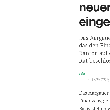
neuen
einge
Das Aargaue
das den Fi
Kanton auf 
Rat beschlo
sda
/
17.06.2016,
Das Aargauer 
Finanzausgle
Basis stellen