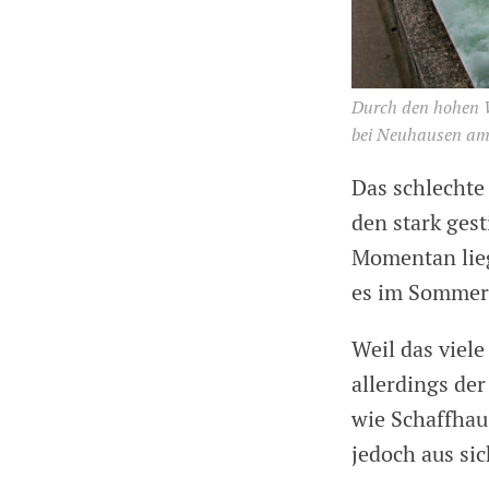
Durch den hohen W
bei Neuhausen am 
Das schlechte 
den stark ges
Momentan lieg
es im Sommer 
Weil das viel
allerdings de
wie Schaffhau
jedoch aus si