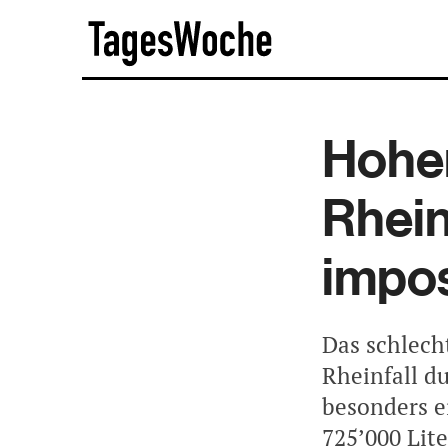
Skip
TagesWoche
to
content
Hoher
Rhein
impos
Das schlecht
Rheinfall d
besonders e
725’000 Lit