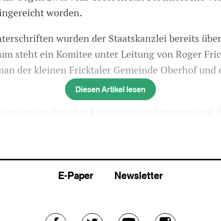
ingereicht worden.
nterschriften wurden der Staatskanzlei bereits übe
m steht ein Komitee unter Leitung von Roger Fric
n der kleinen Fricktaler Gemeinde Oberhof und 
.
Diesen Artikel lesen
 Komitees stehen das Finanzausgleichsgesetz und 
leich der Aufgabenverschiebungsbilanz und über 
räge. Der Grosse Rat hiess beide Vorlagen im Mär
r SVP gut. Die ziemlich komplizierten Vorlagen ge
E-Paper
Newsletter
fürchten, dass vor allem kleine und ländliche Ge
en und daher schlechter fahren würden als derzeit.