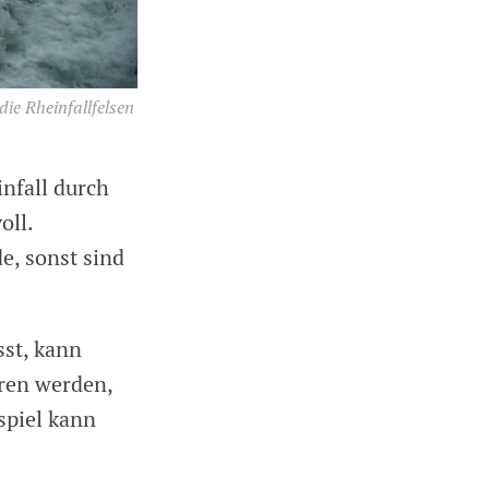
ie Rheinfallfelsen
infall durch
oll.
e, sonst sind
sst, kann
hren werden,
spiel kann