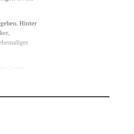
rgeben. Hinter
ker,
ehemaliger
das Gesetz
die
z gegen den
lten als
meinden mehr