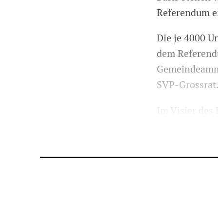
Referendum e
Die je 4000 U
dem Referendu
Gemeindeamma
SVP-Grossrat
Im Visier des
über den Ausg
Übergangsbeit
Widerstand de
Kompromiss.
Die Gegner be
belastet würd