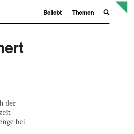
Beliebt
Themen
Search
hert
h der
zeit
enge bei