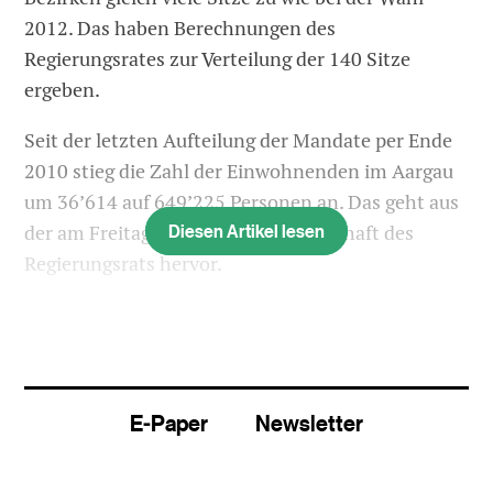
2012. Das haben Berechnungen des
Regierungsrates zur Verteilung der 140 Sitze
ergeben.
Seit der letzten Aufteilung der Mandate per Ende
2010 stieg die Zahl der Einwohnenden im Aargau
um 36’614 auf 649’225 Personen an. Das geht aus
Diesen Artikel lesen
der am Freitag veröffentlichen Botschaft des
Regierungsrats hervor.
Die Mandate teilen sich wie folgt auf die Bezirke
auf: Als einwohnerstärkster Bezirk erhält Baden
30 Mandate. Es folgen die Bezirke Aarau und
Bremgarten mit je 16 Mandaten, Zofingen mit 15,
E-Paper
Newsletter
Lenzburg mit 12, Brugg mit 11, Rheinfelden mit 10
und Kulm mit 9 Mandaten.