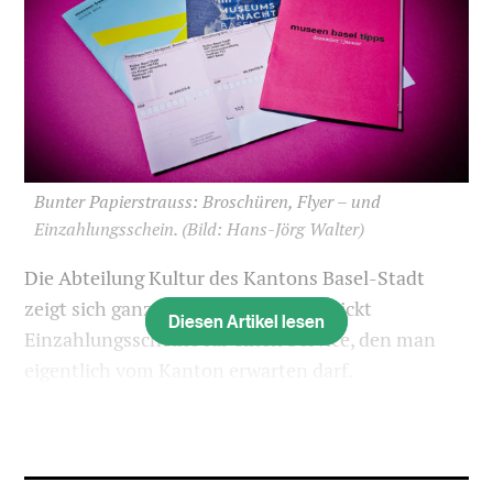
Bunter Papierstrauss: Broschüren, Flyer – und
Einzahlungsschein.
(Bild: Hans-Jörg Walter)
Die Abteilung Kultur des Kantons Basel-Stadt
zeigt sich ganz ungeniert. Sie verschickt
Diesen Artikel lesen
Einzahlungsscheine für einen Service, den man
eigentlich vom Kanton erwarten darf.
Die Vorweihnachtszeit ist die Zeit der Bettelbriefe.
Einzahlungsschein um Einzahlungsschein flattert
in den Briefkasten, meist mit einem Text oder Bild