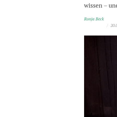
wissen – un
Ronja Beck
/
20.