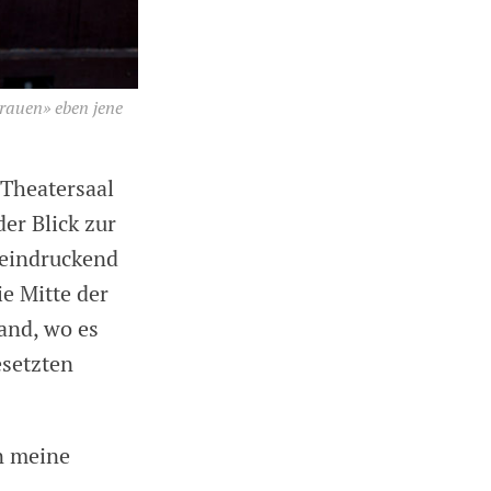
rauen» eben jene
 Theatersaal
der Blick zur
eeindruckend
ie Mitte der
and, wo es
esetzten
n meine