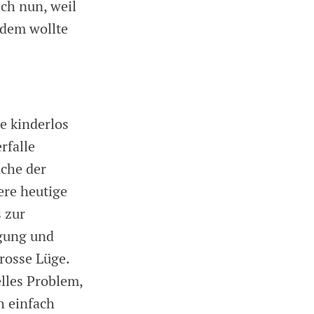
ch nun, weil
 dem wollte
e kinderlos
rfalle
ache der
ere heutige
s zur
igung und
grosse Lüge.
elles Problem,
h einfach