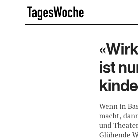
Skip
TagesWoche
to
content
«Wirk
ist n
kinde
Wenn in Bas
macht, dann
und Theater
Glühende Wa