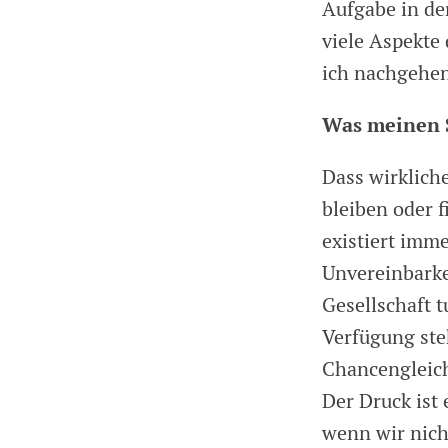
Aufgabe in de
viele Aspekte 
ich nachgehe
Was meinen S
Dass wirkliche
bleiben oder f
existiert imm
Unvereinbarkei
Gesellschaft tu
Verfügung ste
Chancengleichh
Der Druck ist 
wenn wir nich