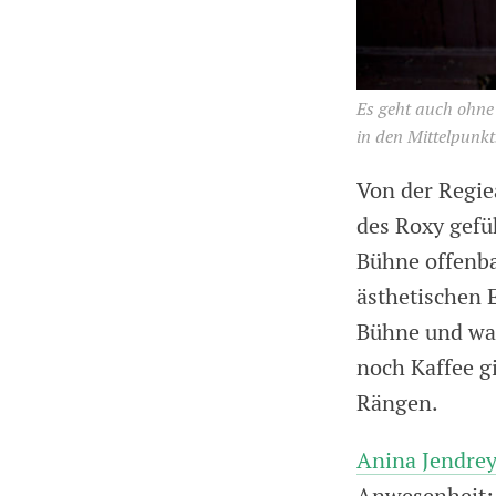
Es geht auch ohne
in den Mittelpunkt
Von der Regie
des Roxy gefüh
Bühne offenba
ästhetischen E
Bühne und war
noch Kaffee g
Rängen.
Anina Jendre