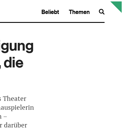
Beliebt
Themen
Search
igung
 die
s Theater
auspielerin
n –
r darüber