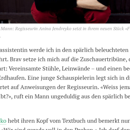
 Mann: Regisseurin Anina Jendreyko setzt in ihrem neuen Stück «F
.
assistentin werde ich in den spärlich beleuchteten
rt. Brav setze ich mich auf die Zuschauertribüne, 
rt: Vereinsamte Stühle, Leinwände – und einen b
rdhaufen. Eine junge Schauspielerin legt sich in d
tet auf Anweisungen der Regisseurin. «Weiss jem
ibt?», ruft ein Mann ungeduldig aus den spärlich b
yko
hebt ihren Kopf vom Textbuch und bemerkt nu