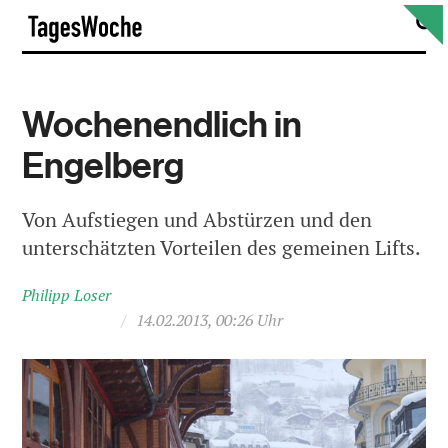
Skip
S
TagesWoche
to
content
Wochenendlich in
Engelberg
Von Aufstiegen und Abstürzen und den
unterschätzten Vorteilen des gemeinen Lifts.
Philipp Loser
/
14.02.2013, 00:26 Uhr