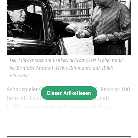
Der Mörder sitzt am Lenker: Schrott (Gert Fröbe) tankt
bei Ermittler Matthäi (Heinz Rühmann) auf.
(Bild:
Filmstill)
Schauspieler Gert Fröbe würde am 25. Februar 100
Diesen Artikel lesen
Jahre alt. Unvergesslich ist er nicht nur als
Goldfinger, sondern auch in seiner Rolle als
Mörder im Dürrenmatt-Krimi «Es geschah am
hellichten Tag».
Friedrich Dürrenmatt hatte just seine «alte Dame»