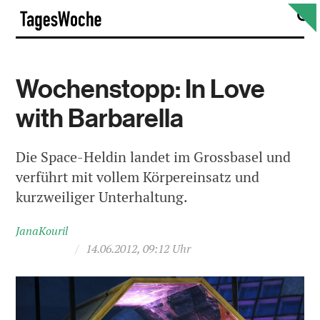
Skip
S
TagesWoche
to
content
Wochenstopp: In Love
with Barbarella
Die Space-Heldin landet im Grossbasel und
verführt mit vollem Körpereinsatz und
kurzweiliger Unterhaltung.
JanaKouril
/
14.06.2012, 09:12 Uhr