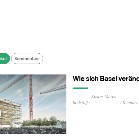
ikel
Kommentare
Wie sich Basel verän
Durchschnittliche
Kostas Maros
Lesezeit
Bildstoff
4 Kommen
ca.
0
Minuten