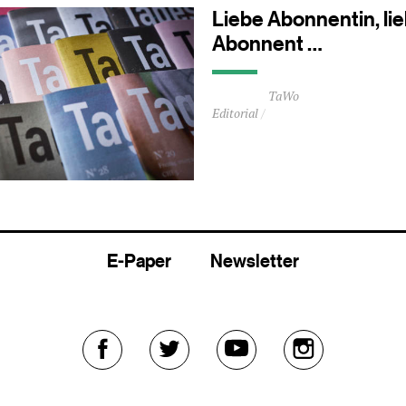
Liebe Abonnentin, li
Abonnent …
Durchschnittliche
TaWo
Lesezeit
Editorial
ca.
0
Minuten
E-Paper
Newsletter
Externer
Externer
Externer
Externer