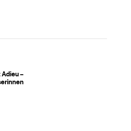
 Adieu –
serinnen