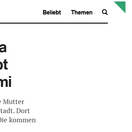
Beliebt
Themen
Search
a
pt
mi
e Mutter
tadt. Dort
. Die kommen