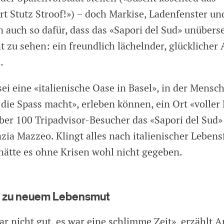
rt Stutz Stroof!») – doch Markise, Ladenfenster un
 auch so dafür, dass das «Sapori del Sud» unüberse
t zu sehen: ein freundlich lächelnder, glücklicher
.
ei eine «italienische Oase in Basel», in der Mensc
die Spass macht», erleben können, ein Ort «voller 
ber 100 Tripadvisor-Besucher das «Sapori del Sud
zia Mazzeo. Klingt alles nach italienischer Leben
hätte es ohne Krisen wohl nicht gegeben.
i zu neuem Lebensmut
ar nicht gut, es war eine schlimme Zeit», erzählt 