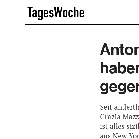
Skip
TagesWoche
to
content
Anto
haben
gegen
Seit andert
Grazia Mazz
ist alles si
aus New Yor