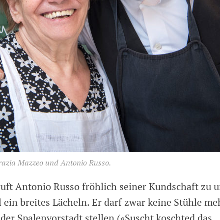
Grazia Mazzeo und Antonio Russo.
 ruft Antonio Russo fröhlich seiner Kundschaft zu 
 ein breites Lächeln. Er darf zwar keine Stühle me
der Spalenvorstadt stellen («Suscht koschted das