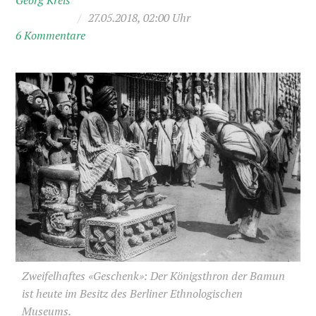
Georg Kreis
/
27.05.2018, 02:00 Uhr
6 Kommentare
Zweifelhaftes «Geschenk»: Der Königsthron der Bamun
ist heute im Besitz des Berliner Ethnologischen
Museums.