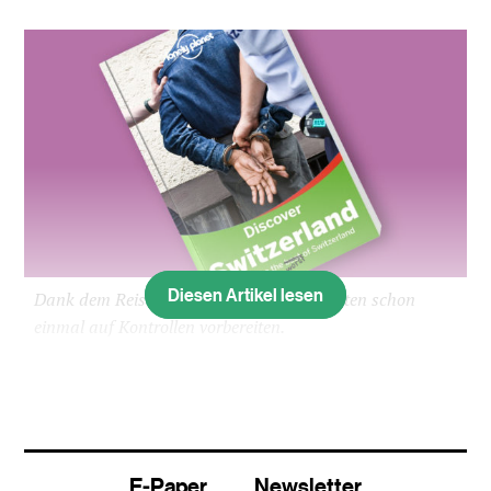
Diesen Artikel lesen
Dank dem Reiseführer können sich Touristen schon
einmal auf Kontrollen vorbereiten.
Auf der Website des Reiseverlags Lonely Planet
werden Touristen in der Schweiz vor zwei Dingen
gewarnt: Taschendieben, die sich meist in urbanen
Menschenmassen versteckten. Und Polizisten, die
E-Paper
Newsletter