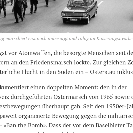
ug marschiert erst noch unbesorgt und ruhig an Kaiseraugst vorbei
gst vor Atomwaffen, die besorgte Menschen seit d
ern an den Friedensmarsch lockte. Zur gleichen Zei
sterliche Flucht in den Süden ein – Osterstau inklus
okumentiert einen doppelten Moment: den in der
iz durchgeführten Ostermarsch von 1965 sowie di
testbewegungen überhaupt gab. Seit den 1950er-Ja
opaweit organisierte Bewegung gegen die militäris
 «Ban the Bomb». Dass der vor dem Baselbieter Ta