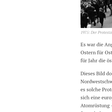
1975: Der Protestz
Es war die An
Ostern für Ost
für Jahr die ö
Dieses Bild d
Nordwestschwe
es solche Pro
sich eine eur
Atomrüstung –