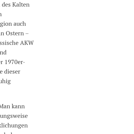
 des Kalten
n
egion auch
an Ostern –
ässische AKW
und
er 1970er-
e dieser
ruhig
. Man kann
hungsweise
rklichungen