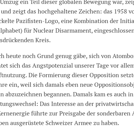
 Umzug ein Teil dieser globalen Bewegung war, zei
und zeigt das hochgehaltene Zeichen: das 1958 v
kelte Pazifisten-Logo, eine Kombination der Initi
lphabet) für Nuclear Disarmament, eingeschlosse
sdrückenden Kreis.
ch heute noch Grund genug gäbe, sich von Atomb
htet sich das Angstpotenzial unserer Tage vor alle
aftnutzung. Die Formierung dieser Opposition setz
hre ein, weil sich damals eben neue Oppositionsob
en abzuzeichnen begannen. Damals kam es auch in
tungswechsel: Das Interesse an der privatwirtscha
ernenergie führte zur Preisgabe der sonderbaren 
en ausgerüstete Schweizer Armee zu haben.