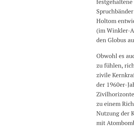
festgehaltene
Spruchbänder 
Holtom entwic
(im Winkler-A
den Globus au
Obwohl es au
zu fühlen, ric
zivile Kernkr
der 1960er-Ja
Zivilhorizont
zu einem Rich
Nutzung der K
mit Atombomb