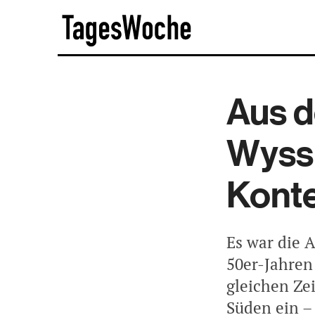
Skip
TagesWoche
to
content
Aus d
Wyss:
Kont
Es war die 
50er-Jahren
gleichen Zei
Süden ein –