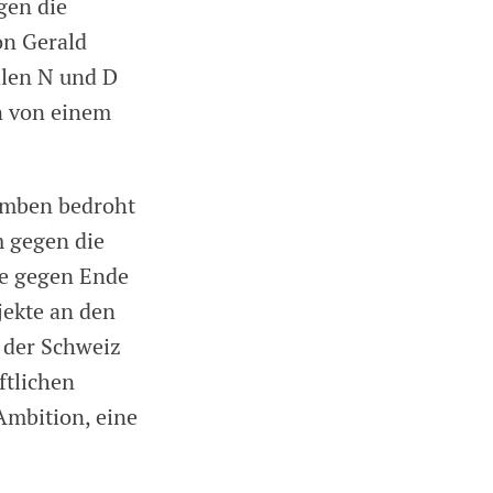
gen die
on Gerald
alen N und D
n von einem
omben bedroht
m gegen die
te gegen Ende
jekte an den
 der Schweiz
ftlichen
Ambition, eine