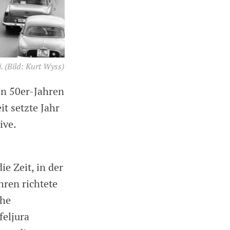
.
(Bild: Kurt Wyss)
en 50er-Jahren
t setzte Jahr
ive.
e Zeit, in der
hren richtete
che
feljura