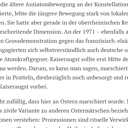
die ältere Antiatombewegung an der Konstellation
ierte, lebte die jüngere Bewegung stark von lokale
en. Sie hatte aber gerade in der oberrheinischen R
rschreitende Dimension. An der 1971 – ebenfalls 
n Grossdemonstration gegen das französisch-els
gagierten sich selbstverständlich auch deutsche 
e Atomkraftgegner. Kaiseraugst sollte erst Mitte d
ma werden. Darum, so kann man sagen, marschiert
er in Pratteln, diesbezüglich noch unbesorgt und 
Kaiseraugst vorbei.
cht zufällig, dass hier an Ostern marschiert wurde
s zivile Variante zu anderen Ostermärschen bezie
onen verstehen: Prozessionen sind rituelle Verwi