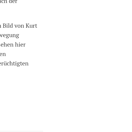
ach der
 Bild von Kurt
ewegung
sehen hier
den
erüchtigten