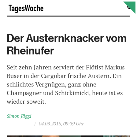
Skip
S
TagesWoche
to
content
Der Austernknacker vom
Rheinufer
Seit zehn Jahren serviert der Flötist Markus
Buser in der Cargobar frische Austern. Ein
schlichtes Vergnügen, ganz ohne
Champagner und Schickimicki, heute ist es
wieder soweit.
Simon Jäggi
/
04.03.2015, 09:39 Uhr