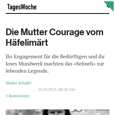
Skip
S
TagesWoche
to
content
Die Mutter Courage vom
Häfelimärt
Ihr Engagement für die Bedürftigen und ihr
loses Mundwerk machten das «Selmeli» zur
lebenden Legende.
Walter Schäfer
/
23.10.2013, 08:26 Uhr
1 Kommentar