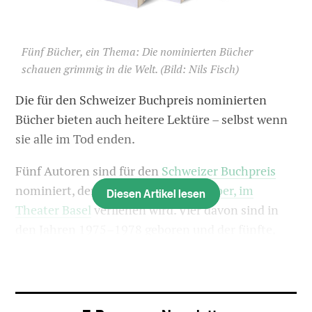
Fünf Bücher, ein Thema: Die nominierten Bücher
schauen grimmig in die Welt.
(Bild: Nils Fisch)
Die für den Schweizer Buchpreis nominierten
Bücher bieten auch heitere Lektüre – selbst wenn
sie alle im Tod enden.
Fünf Autoren sind für den
Schweizer Buchpreis
nominiert, der
am Sonntag, 27. Oktober, im
Diesen Artikel lesen
Theater Basel
verliehen wird. Vier davon sind in
den Jahren 1975–1978 geboren und der fünfte,
Ralph Dutli, hat mit 59 Jahren sein Prosadebüt
geschrieben.
Im vergangenen Jahr wurden
arrivierte Literaten nominiert,
dieses Jahr richtet
sich die Aufmerksamkeit auf die Jüngeren im