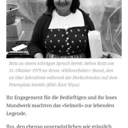
Stets zu einem schrägen Spruch bereit: Selma Ratti am
31. Oktober 1979 an ihrem «Hühner­futter»-Stand, den
sie über Jahrzehnte während der Herbschtmäss auf dem
Petersplatz betrieb.
(Bild: Kurt Wyss)
Ihr Engagement für die Bedürftigen und ihr loses
Mundwerk machten das «Selmeli» zur lebenden
Legende.
Ihn, den ebenso unverwüstlichen wie grässlich