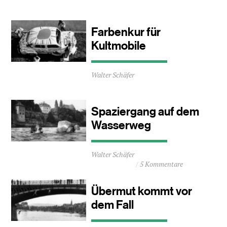
ca.
0
Minuten
Farbenkur für
Kultmobile
Durchschnittliche
Walter Schäfer
Lesezeit
ca.
1
Minuten
Spaziergang auf dem
Wasserweg
Durchschnittliche
Walter Schäfer
Lesezeit
5 Kommentare
ca.
1
Minuten
Übermut kommt vor
dem Fall
Durchschnittliche