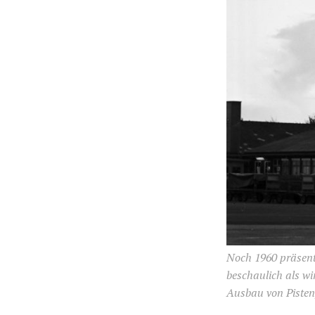
Noch 1960 präsenti
beschaulich als wi
Ausbau von Pisten,