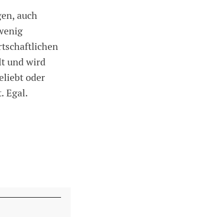
gen, auch
wenig
tschaftlichen
lt und wird
eliebt oder
. Egal.