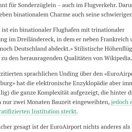
annt für Sonderzüglein – auch im Flugverkehr. Daru
eben binationalem Charme auch seine schwierigen
ist ein binationaler Flughafen mit trinationaler
ung im Dreiländereck, in dem er neben Frankreich 
noch Deutschland abdeckt.» Stilistische Höhenflü
 zu den herausragenden Qualitäten von Wikipedia
zitierten sprachlichen Unding über den «EuroAirpo
burg» hat die elektro­nische Enzyklopädie aber i
lig) die ganze Komplexität aufgezeigt, die hinter d
 nur zwei Monaten Bauzeit eingeweihten,
jedoch e
ratifizierten Institution steckt.
acher gesagt ist der EuroAirport nichts anderes als