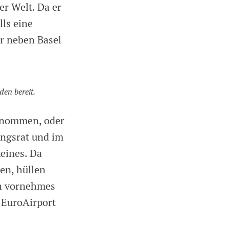
r Welt. Da er
ls eine
r neben Basel
den bereit.
genommen, oder
ungsrat und im
keines. Da
en, hüllen
ch vornehmes
 EuroAirport