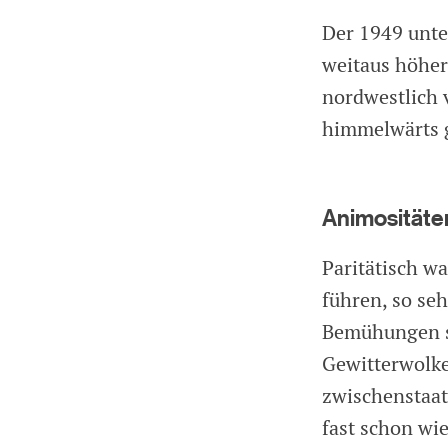
Der 1949 unte
weitaus höhere
nordwestlich 
himmelwärts g
Animositäte
Paritätisch w
führen, so seh
Bemühungen so
Gewitterwolke
zwischenstaat
fast schon wi