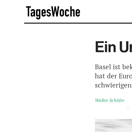
Skip
TagesWoche
to
content
Ein U
Basel ist b
hat der Eur
schwierigen
Walter Schäfer
/