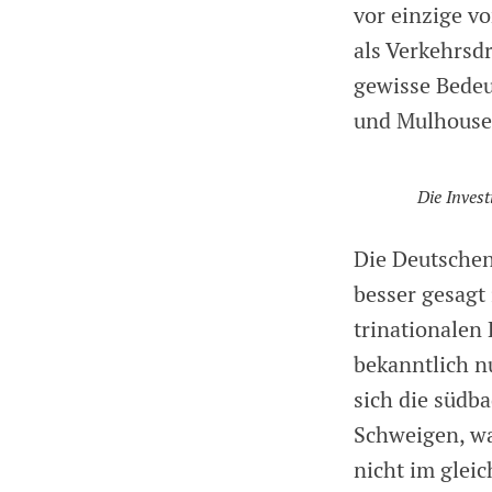
vor einzige v
als Verkehrsd
gewisse Bedeu
und Mulhouse 
Die Invest
Die Deutschen
besser gesagt
trinationalen 
bekanntlich nu
sich die südb
Schweigen, wa
nicht im glei