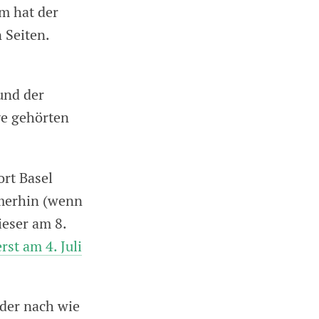
m hat der
 Seiten.
und der
ge gehörten
.
rt Basel
mmerhin (wenn
ieser am 8.
rst am 4. Juli
 der nach wie