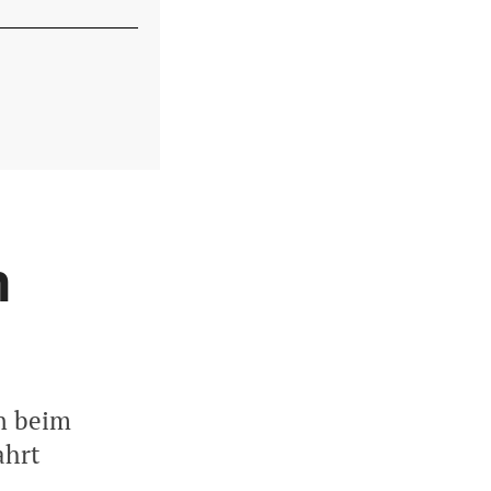
m
n beim
ahrt