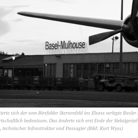
erte sich der vom Birsfelder Sternenfeld ins Elsass verlegte Basler
rtschaftlich bedeutsam. Das änderte sich erst Ende der Siebzigerja
 technischer Infrastruktur und Passagier
(Bild: Kurt Wyss)