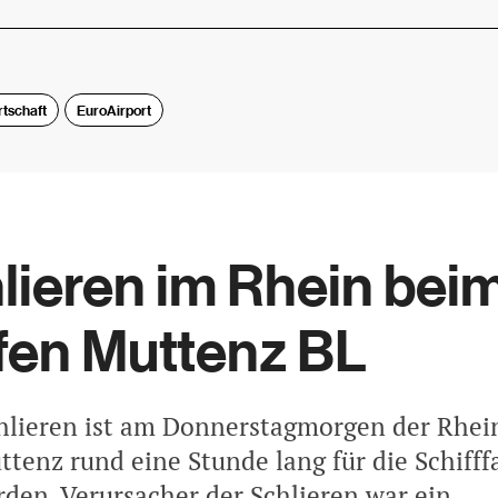
rtschaft
EuroAirport
lieren im Rhein bei
fen Muttenz BL
lieren ist am Donnerstagmorgen der Rhei
tenz rund eine Stunde lang für die Schifff
rden. Verursacher der Schlieren war ein