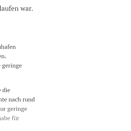
laufen war.
uhafen
en.
e geringe
 die
nte nach rund
nur geringe
abe für