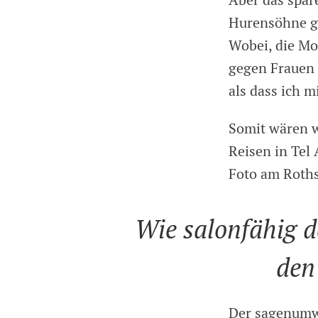
Aber das spar
Hurensöhne ge
Wobei, die M
gegen Frauen 
als dass ich 
Somit wären w
Reisen in Tel
Foto am Roth
Wie salonfähig d
den
Der sagenumwo