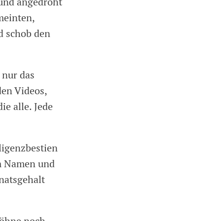
 und angedroht
 meinten,
nd schob den
 nur das
en Videos,
ie alle. Jede
ligenzbestien
em Namen und
natsgehalt