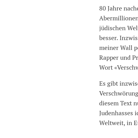
80 Jahre nach
Abermillionen
jüdischen Wel
besser. Inzwi
meiner Wall p
Rapper und Pr
Wort «Verschw
Es gibt inzwi
Verschwörungs
diesem Text n
Judenhasses ic
Weltweit, in E