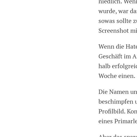
niedlich. Wen
wurde, war das
sowas sollte 
Screenshot mi
Wenn die Hate
Geschäft im A
halb erfolgrei
Woche einen.
Die Namen und
beschimpfen 
Profilbild. K
eines Primarl