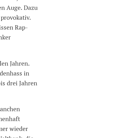
en Auge. Dazu
provokativ.
wissen Rap-
nker
len Jahren.
udenhass in
is drei Jahren
manchen
menhaft
mer wieder