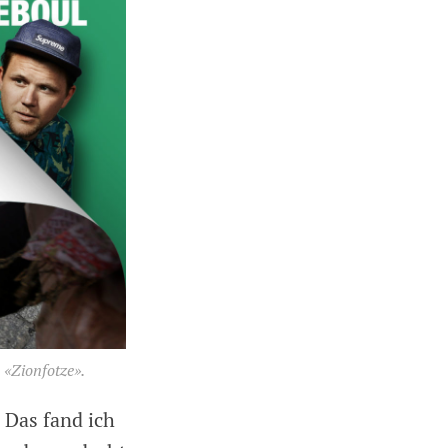
 «Zionfotze».
 Das fand ich