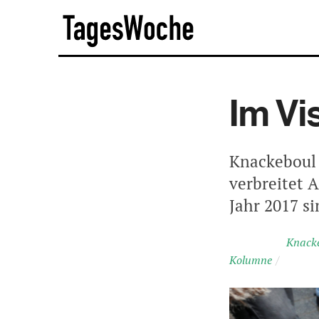
Skip
TagesWoche
to
content
Im Vi
Knackeboul 
verbreitet 
Jahr 2017 si
Knack
Kolumne
/