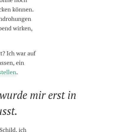
söhne noch
cken können.
androhungen
bend wirken,
t? Ich war auf
ssen, ein
stellen
.
wurde mir erst in
sst.
child, ich