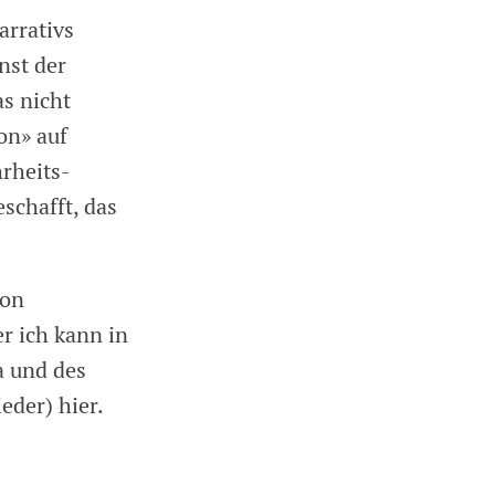
arrativs
nst der
s nicht
on» auf
hrheits-
schafft, das
von
r ich kann in
a und des
eder) hier.