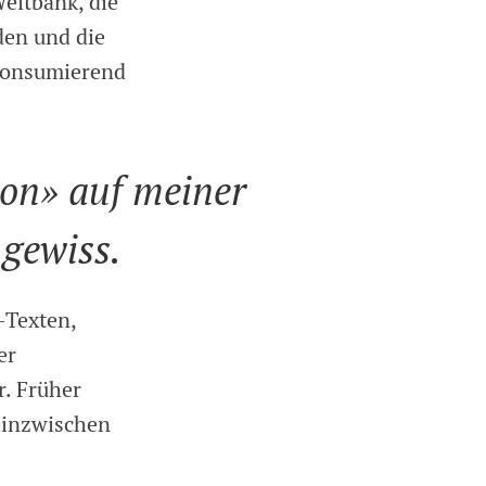
Weltbank, die
den und die
 konsumierend
ion» auf meiner
 gewiss.
-Texten,
er
r. Früher
 inzwischen