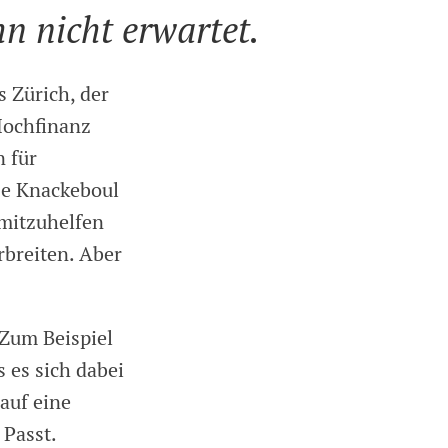
n nicht erwartet.
s Zürich, der
Hochfinanz
n für
tze Knackeboul
 mitzuhelfen
rbreiten. Aber
 Zum Beispiel
 es sich dabei
auf eine
 Passt.