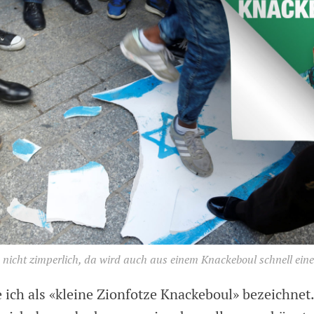
 nicht zimperlich, da wird auch aus einem Knackeboul schnell eine
 ich als «kleine Zionfotze Knackeboul» bezeichnet.