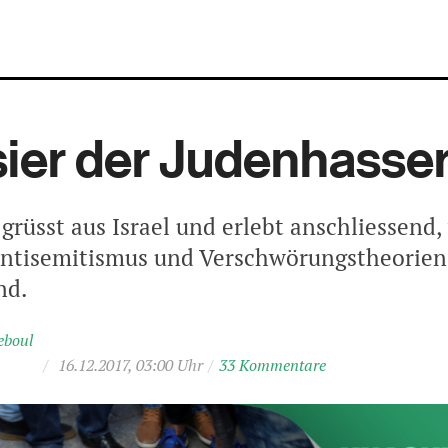
sier der Judenhasse
grüsst aus Israel und erlebt anschliessend,
Antisemitismus und Verschwörungstheorien
nd.
eboul
/
16.12.2017, 03:00 Uhr
/
33 Kommentare