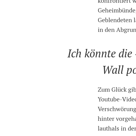
konfrontiert w
Geheimbünde, 
Geblendeten l
in den Abgrun
Ich könnte die
Wall po
Zum Glück gib
Youtube-Video
Verschwörung 
hinter vorgeh
lauthals in de