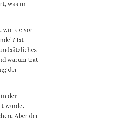
t, was in
wie sie vor
del? Ist
undsätzliches
nd warum trat
ung der
in der
et wurde.
hen. Aber der