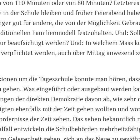
 von 110 Minuten oder von 80 Minuten? Letzteres i
e in der Schule bleiben und früher Feierabend hab
ger gut für andere, die von der Möglichkeit Gebr
aditionellen Familienmodell festzuhalten. Und: So
nur beaufsichtigt werden? Und: In welchem Mass 
verpflichtet werden, auch über Mittag anwesend z
sionen um die Tagesschule konnte man hören, dass 
zu gehen. Was eingeführt oder ausgebaut werden k
ngen der direkten Demokratie davon ab, wie sehr 
gten ebenfalls mit der Zeit gehen wollten und wor
rdernisse der Zeit sehen. Das sehen bekanntlich n
ealfall entwickeln die Schulbehörden mehrheitsfäh
rn Gelegenheit geben, sich an das Neue zu gewöh