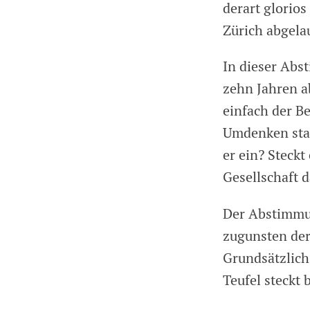
derart glorio
Zürich abgelau
In dieser Abs
zehn Jahren a
einfach der B
Umdenken stat
er ein? Steckt
Gesellschaft 
Der Abstimmun
zugunsten der
Grundsätzlich
Teufel steckt 