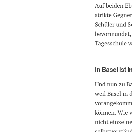
Auf beiden Eb
strikte Gegne
Schüler und S
bevormundet, 
Tagesschule w
In Basel ist
Und nun zu Ba
weil Basel in
vorangekomme
können. Wie v
nicht einzeln
selbstverstän