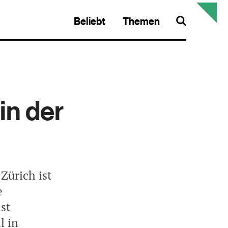
Beliebt
Themen
Search
in der
Zürich ist
e
st
l in