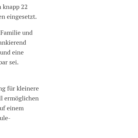
n knapp 22
en eingesetzt.
 Familie und
lankierend
 und eine
ar sei.
g für kleinere
ll ermöglichen
auf einem
ule-