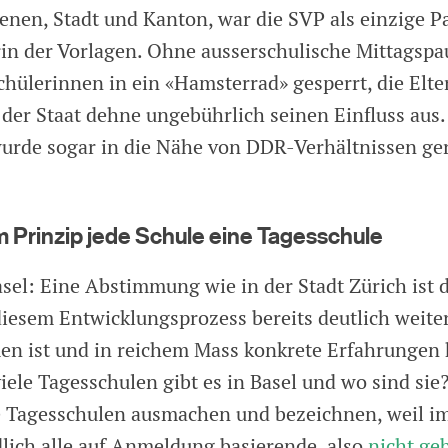
enen, Stadt und Kanton, war die SVP als einzige Pa
rin der Vorlagen. Ohne ausserschulische Mittagspa
chülerinnen in ein «Hamsterrad» gesperrt, die Elt
der Staat dehne ungebührlich seinen Einfluss aus.
urde sogar in die Nähe von DDR-Verhältnissen ger
 im Prinzip jede Schule eine Tagesschule
sel: Eine Abstimmung wie in der Stadt Zürich ist d
 diesem Entwicklungsprozess bereits deutlich weite
n ist und in reichem Mass konkrete Erfahrungen
iele Tagesschulen gibt es in Basel und wo sind si
e Tagesschulen ausmachen und bezeichnen, weil i
dlich alle auf Anmeldung basierende, also
nicht ge