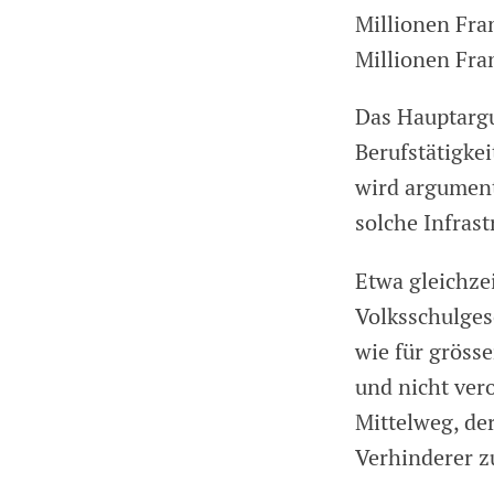
Millionen Fra
Millionen Fra
Das Hauptargu
Berufstätigke
wird argument
solche Infrast
Etwa gleichze
Volksschulges
wie für gröss
und nicht ver
Mittelweg, de
Verhinderer zu