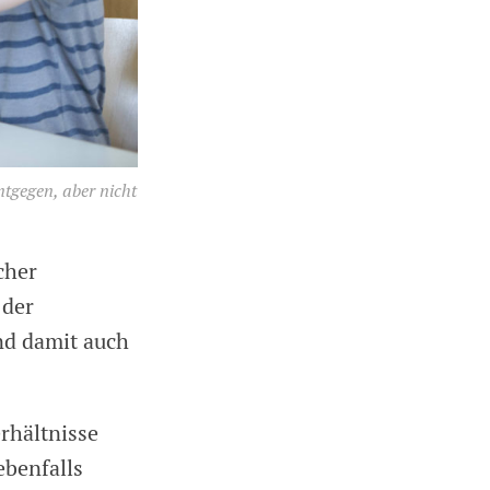
tgegen, aber nicht
cher
 der
d damit auch
erhältnisse
ebenfalls