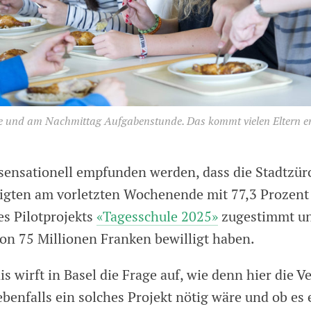
le und am Nachmittag Aufgabenstunde. Das kommt vielen Eltern en
 sensationell empfunden werden, dass die Stadtzür
gten am vorletzten Wochenende mit 77,3 Prozent
s Pilotprojekts
«Tagesschule 2025»
zugestimmt un
von 75 Millionen Franken bewilligt haben.
s wirft in Basel die Frage auf, wie denn hier die V
ebenfalls ein solches Projekt nötig wäre und ob es 