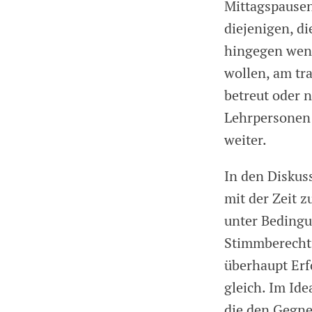
Mittagspausen
diejenigen, di
hingegen weni
wollen, am tr
betreut oder 
Lehrpersonen 
weiter.
In den Diskus
mit der Zeit 
unter Bedingu
Stimmberechti
überhaupt Erfo
gleich. Im Id
die den Gegne