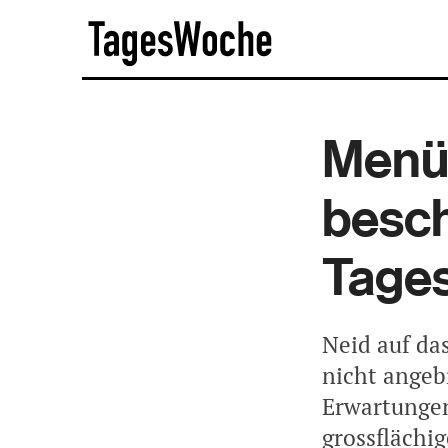
Skip
TagesWoche
to
content
Menü 
besch
Tage
Neid auf da
nicht angeb
Erwartungen
grossflächi