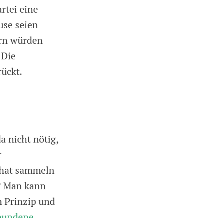
rtei eine
use seien
ern würden
 Die
ückt.
a nicht nötig,
r
 hat sammeln
e? Man kann
m Prinzip und
bundene