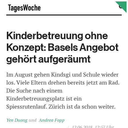
Skip
S
TagesWoche
to
content
Kinderbetreuung ohne
Konzept: Basels Angebot
gehört aufgeräumt
Im August gehen Kindsgi und Schule wieder
los. Viele Eltern drehen bereits jetzt am Rad.
Die Suche nach einem
Kinderbetreuungsplatz ist ein
Spiessrutenlauf. Zürich ist da schon weiter.
Yen Duong
Andrea Fopp
/
12.06.2018, 12:57 Uhr