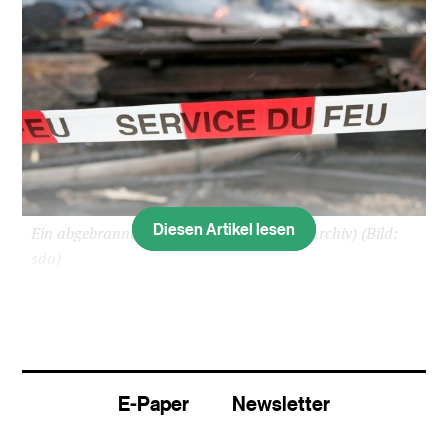
Diesen Artikel lesen
Ein abgebrannter Hangar in Reconvilier (Archiv)
(Bild:
sda)
«Ich habe die Brände in Reconvilier und Tavannes
gelegt.» Das hat am Montag ein 27-jähriger
freiwilliger Feuerwehrmann vor Gericht in Moutier
gestanden. Er gab zu, der Urheber von 15 Bränden
E-Paper
Newsletter
in der Region gewesen zu sein.