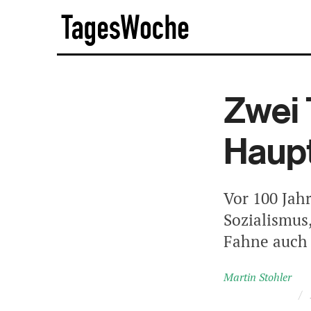
Skip
TagesWoche
to
content
Zwei 
Haupt
Vor 100 Jahr
Sozialismus
Fahne auch 
Martin Stohler
/