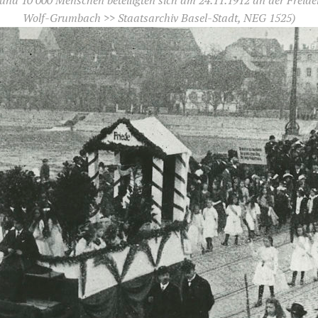
Rund 10'000 Menschen beteiligten sich am 24.11.1912 an der Frei
Wolf-Grumbach >> Staatsarchiv Basel-Stadt, NEG 1525)