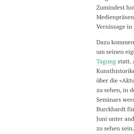
Zumindest hof
Medienpräsenta
Vernissage in 
Dazu kommen v
um seinen eig
Tagung
statt.
Kunsthistorik
über die «Aktu
zu sehen, in 
Seminars we
Burckhardt fü
Juni unter a
zu sehen sein