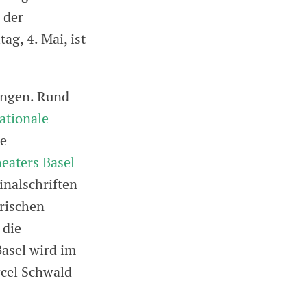
 der
ag, 4. Mai, ist
ungen. Rund
ationale
ie
eaters Basel
inalschriften
orischen
 die
Basel wird im
cel Schwald