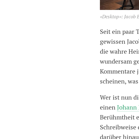
«Desktop»: Jacob 
Seit ein paar
gewissen Jaco
die wahre Hei
wundersam gem
Kommentare ju
scheinen, was
Wer ist nun d
einen
Johann 
Berühmtheit e
Schreibweise 
darüber hinau