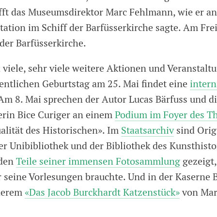
ft das Museumsdirektor Marc Fehlmann, wie er an
tion im Schiff der Barfüsserkirche sagte. Am Freit
der Barfüsserkirche.
iele, sehr viele weitere Aktionen und Veranstalt
entlichen Geburtstag am 25. Mai findet eine
intern
 Am 8. Mai sprechen der Autor Lucas Bärfuss und d
erin Bice Curiger an einem
Podium im Foyer des Th
alität des Historischen». Im
Staatsarchiv
sind Orig
der Unibibliothek und der Bibliothek des Kunsthist
rden
Teile seiner immensen Fotosammlung
gezeigt,
r seine Vorlesungen brauchte. Und in der Kaserne 
nderem
«Das Jacob Burckhardt Katzenstück»
von Mar
.