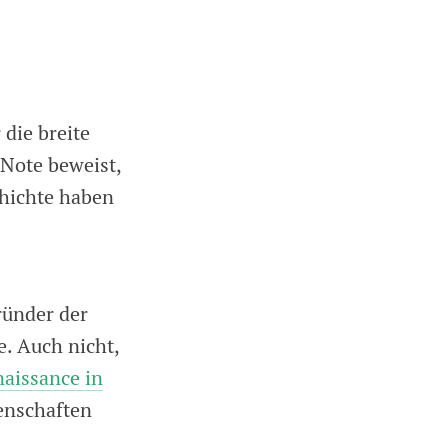
die breite
Note beweist,
chichte haben
ründer der
e. Auch nicht,
naissance in
enschaften