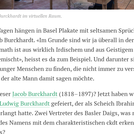
Burckhardt im virtuellen Raum.
 Tagen hängen in Basel Plakate mit seltsamen Sprü
b Burckhardt. «Im Grunde sind wir ja überall in de
math ist aus wirklich Irdischem und aus Geistige
ischt», heisst es da zum Beispiel. Und darunter s
nger Menschen zu finden, die nicht immer zu ver
 der alte Mann damit sagen möchte.
ieser
Jacob Burckhardt
(1818–1897)? Jetzt haben wi
Ludwig Burckhardt
gefeiert, der als Scheich Ibrah
rlangt hatte. Zwei Vertreter des Basler Daigs, was
des Namens mit dem charakteristischen ckdt erken
s?