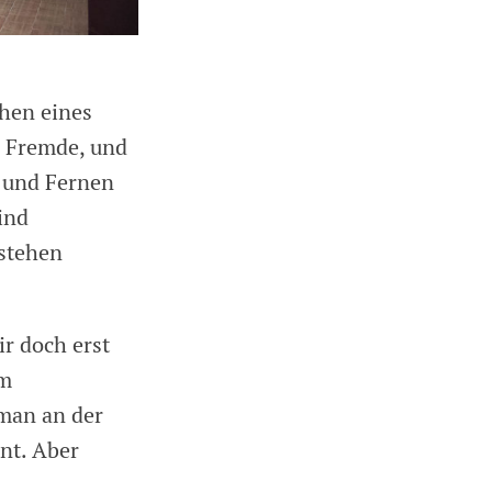
chen eines
r Fremde, und
m und Fernen
ind
stehen
r doch erst
im
 man an der
nt. Aber