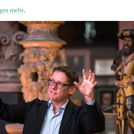
iges mehr
.