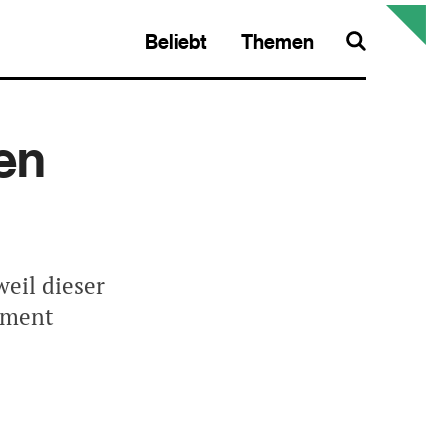
Beliebt
Themen
Search
ten
eil dieser
tement