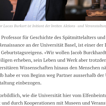
r Lucas Burkart ist Initiant der breiten Aktions- und Veranstaltun
 Professor für Geschichte des Spätmittelalters und
Renaissance an der Universität Basel, ist einer der 
Geburtstagsreigens. «Wir wollen Jacob Burckhard
iligen erheben, sein Leben und Werk aber trotzde
versitären Wissenschaften hinaus den Menschen n
lb habe er von Beginn weg Partner ausserhalb der 
altung einbezogen.
orbildlich, wie die Universität hier vom Elfenbein
t und durch Kooperationen mit Museen und Verans