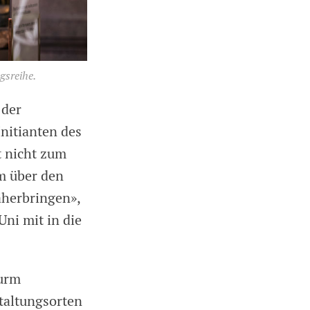
gsreihe.
 der
Initianten des
t nicht zum
m über den
äherbringen»,
Uni mit in die
turm
taltungsorten