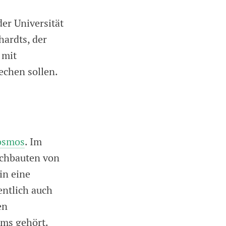
er Universität
hardts, der
 mit
echen sollen.
Kosmos
. Im
achbauten von
in eine
entlich auch
en
ms gehört.