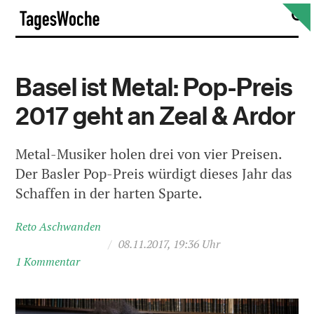
Skip
S
TagesWoche
to
content
Basel ist Metal: Pop-Preis
2017 geht an Zeal & Ardor
Metal-Musiker holen drei von vier Preisen.
Der Basler Pop-Preis würdigt dieses Jahr das
Schaffen in der harten Sparte.
Reto Aschwanden
/
08.11.2017, 19:36 Uhr
1 Kommentar