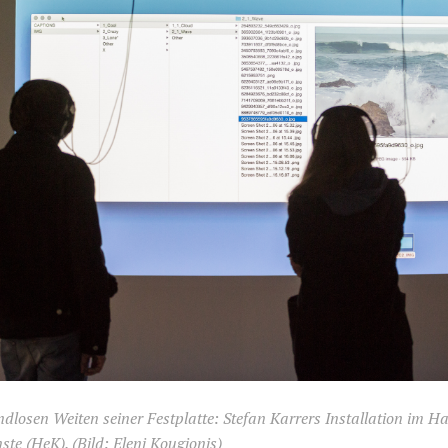
dlosen Weiten seiner Festplatte: Stefan Karrers Installation im H
ste (HeK). (Bild: Eleni Kougionis)