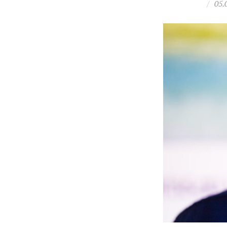
/
05.