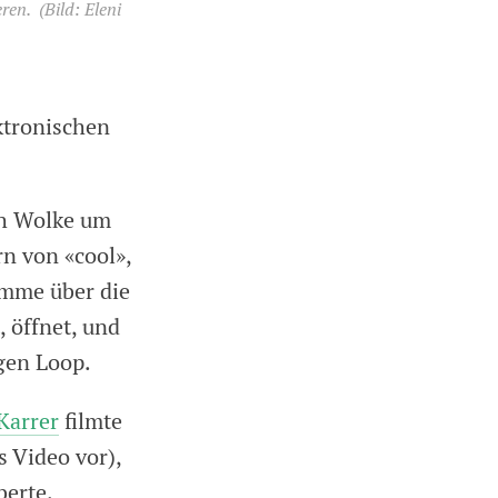
eren.
(Bild: Eleni
ektronischen
ch Wolke um
n von «cool»,
imme über die
, öffnet, und
igen Loop.
Karrer
filmte
s Video vor),
berte.