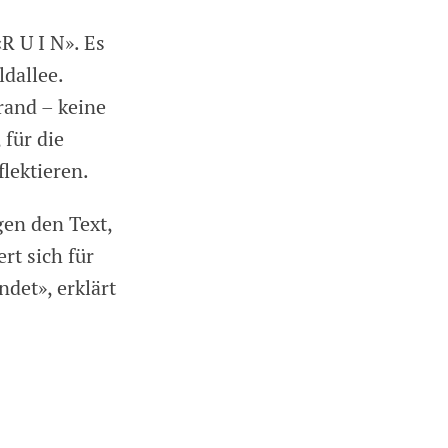
R U I N». Es
ldallee.
rand – keine
 für die
flektieren.
gen den Text,
rt sich für
ndet», erklärt