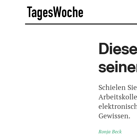
Skip
TagesWoche
to
content
Diese
seine
Schielen Si
Arbeitskolle
elektronisc
Gewissen.
Ronja Beck