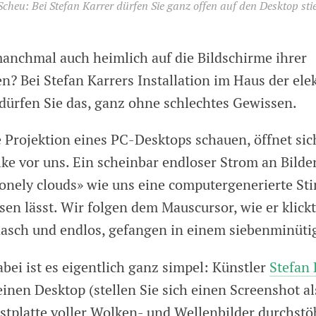
Scheu: Bei Stefan Karrer dürfen Sie ganz offen auf den Desktop sti
manchmal auch heimlich auf die Bildschirme ihrer
n? Bei Stefan Karrers Installation im Haus der el
dürfen Sie das, ganz ohne schlechtes Gewissen.
ie Projektion eines PC-Desktops schauen, öffnet si
e vor uns. Ein scheinbar endloser Strom an Bilder
lonely clouds» wie uns eine computergenerierte St
en lässt. Wir folgen dem Mauscursor, wie er klickt
 Rasch und endlos, gefangen in einem siebenminüt
bei ist es eigentlich ganz simpel: Künstler
Stefan 
inen Desktop (stellen Sie sich einen Screenshot al
estplatte voller Wolken- und Wellenbilder durchstö