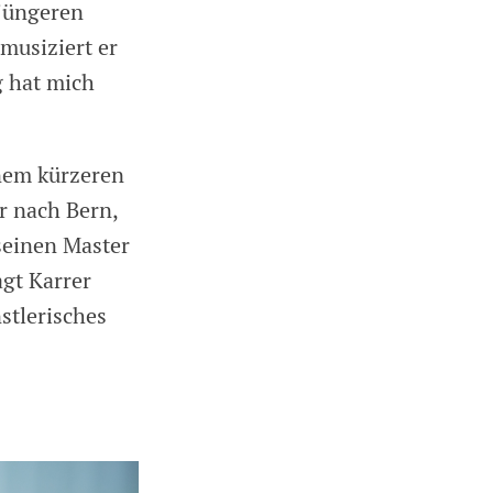
 jüngeren
 musiziert er
g hat mich
inem kürzeren
r nach Bern,
seinen Master
agt Karrer
nstlerisches