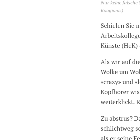
Nur keine falsche 
Kougionis)
Schielen Sie 
Arbeitskollege
Künste (HeK) 
Als wir auf d
Wolke um Wolk
«crazy» und «
Kopfhörer wiss
weiterklickt.
Zu abstrus? Da
schlichtweg se
als er seine F