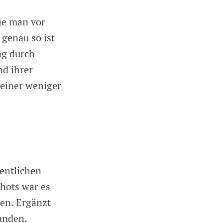
ie man vor
genau so ist
ng durch
nd ihrer
 einer weniger
entlichen
shots war es
ren. Ergänzt
tanden.