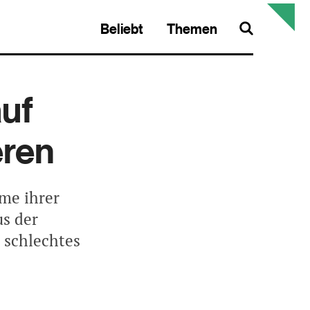
Beliebt
Themen
Search
auf
eren
me ihrer
us der
 schlechtes