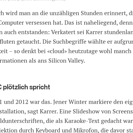
h wird man an die unzähligen Stunden erinnert, d
omputer versessen hat. Das ist naheliegend, denn 
on auch entstanden: Verkatert sei Karrer stundenla
rfluten getaucht. Die Suchbegriffe wählte er aufgru
eit – so denkt bei «cloud» heutzutage wohl manch
mationen als ans Silicon Valley.
plötzlich spricht
 und 2012 war das. Jener Winter markiere den eig
tallation, sagt Karrer. Eine Slideshow von Screen
ildunterschriften, die als Karaoke-Text gedacht wa
jektion durch Keyboard und Mikrofon, die davor s