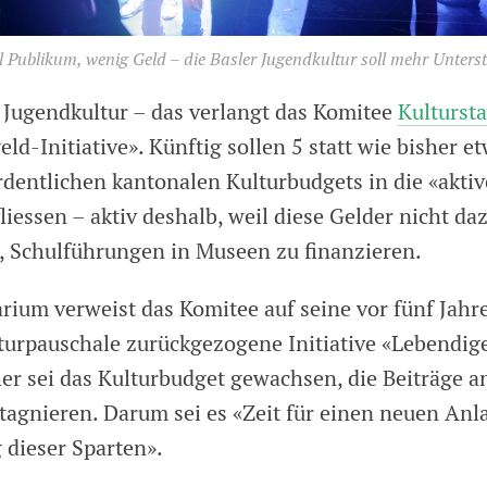
l Publikum, wenig Geld – die Basler Jugendkultur soll mehr Unters
 Jugendkultur – das verlangt das Komitee
Kultursta
eld-Initiative». Künftig sollen 5 statt wie bisher e
rdentlichen kantonalen Kulturbudgets in die «aktiv
liessen – aktiv deshalb, weil diese Gelder nicht d
, Schulführungen in Museen zu finanzieren.
ium verweist das Komitee auf seine vor fünf Jah
turpauschale zurückgezogene Initiative «Lebendige
ther sei das Kulturbudget gewachsen, die Beiträge 
tagnieren. Darum sei es «Zeit für einen neuen Anl
 dieser Sparten».