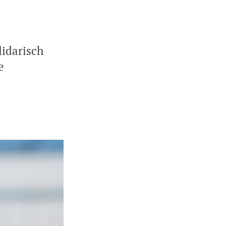
lidarisch
e