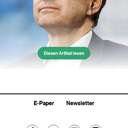
Diesen Artikel lesen
rau als Marke mitaufbauen: FCB-Präsident Bernhard Burgener.
 das der vielgerühmte Trickle-down-Effekt, jedenfal
t Bernhard Burgener an einem Sponsorenanlass zu
E-Paper
Newsletter
tätig gezeigt und eine Spende für den geplanten 
berichtet die «bz Basel»
: «Weil ich dieses Projekt s
 den Einsatz der Leute bewundere, gibts von mir 20