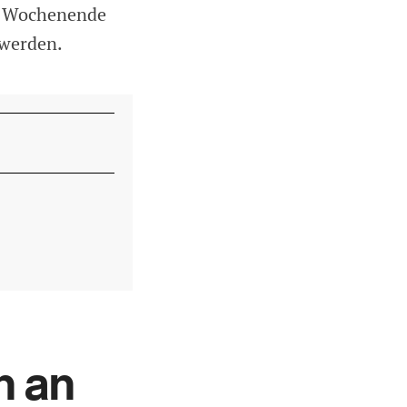
en Wochenende
 werden.
n an