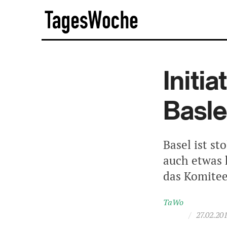
Skip
TagesWoche
to
content
Initia
Basle
Basel ist st
auch etwas 
das Komitee 
TaWo
/
27.02.20