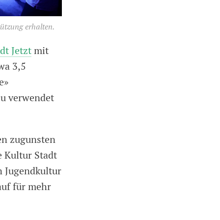
tützung erhalten.
dt Jetzt
mit
twa 3,5
e»
azu verwendet
ren zugunsten
 Kultur Stadt
an Jugendkultur
auf für mehr