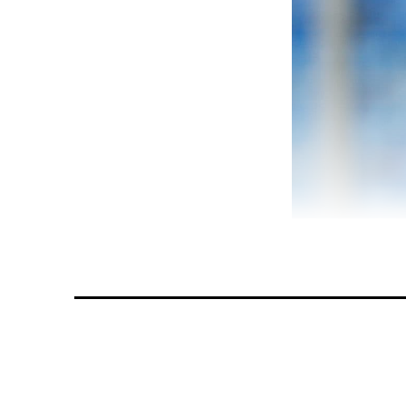
Möchte den FC Aa
Vielleicht ist
FCB-Präsiden
FC Aarau mild
versprochen,
finde und ich