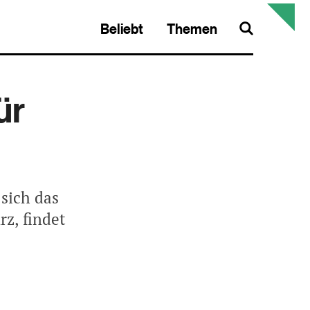
Beliebt
Themen
Search
ür
 sich das
z, findet