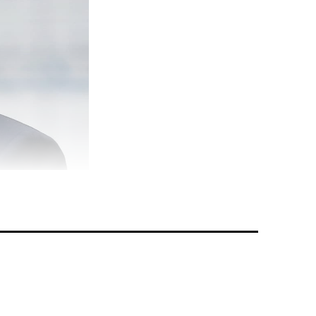
ls hat sich
gunsten des
Stadionbau
ehr wichtig
’000