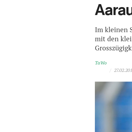
Aarau
Im kleinen 
mit den kle
Grosszügigk
TaWo
/
27.02.20