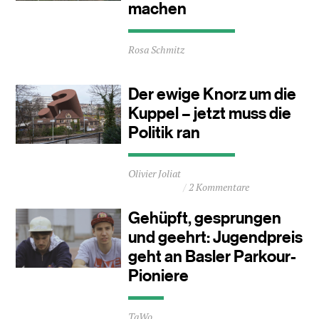
machen
Durchschnittliche
Rosa Schmitz
Lesezeit
ca.
1
Der ewige Knorz um die
Minuten
Kuppel – jetzt muss die
Politik ran
Durchschnittliche
Olivier Joliat
Lesezeit
2 Kommentare
ca.
4
Gehüpft, gesprungen
Minuten
und geehrt: Jugendpreis
geht an Basler Parkour-
Pioniere
Durchschnittliche
TaWo
Lesezeit