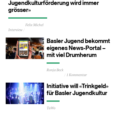
Jugendkulturförderung wird immer
grösser»
Durchschnittliche
Felix Michel
Lesezeit
Interview
ca.
1
Basler Jugend bekommt
Minuten
eigenes News-Portal –
mit viel Drumherum
Durchschnittliche
Ronja Beck
Lesezeit
1 Kommentar
ca.
0
Initiative will «Trinkgeld»
Minuten
für Basler Jugendkultur
Durchschnittliche
TaWo
Lesezeit
ca.