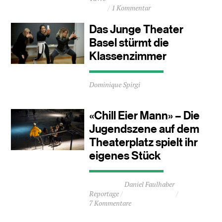
1 Kommentar
ca.
0
Das Junge Theater
Minuten
Basel stürmt die
Klassenzimmer
Durchschnittliche
Dominique Spirgi
Lesezeit
ca.
1
«Chill Eier Mann» – Die
Minuten
Jugendszene auf dem
Theaterplatz spielt ihr
eigenes Stück
Durchschnittliche
Daniel Faulhaber
Lesezeit
Reportage
ca.
7 Kommentare
3
Minuten