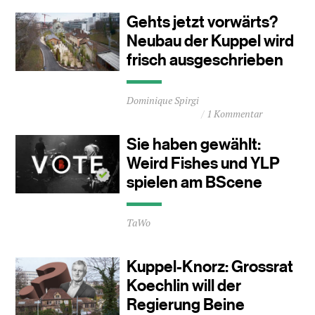
0
Gehts jetzt vorwärts?
Minuten
Neubau der Kuppel wird
frisch ausgeschrieben
Durchschnittliche
Dominique Spirgi
Lesezeit
1 Kommentar
ca.
0
Sie haben gewählt:
Minuten
Weird Fishes und YLP
spielen am BScene
Durchschnittliche
TaWo
Lesezeit
ca.
0
Kuppel-Knorz: Grossrat
Minuten
Koechlin will der
Regierung Beine