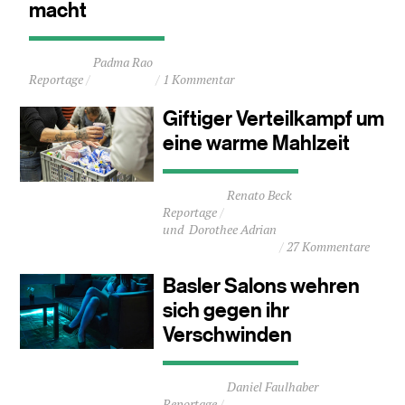
macht
Durchschnittliche
Padma Rao
Lesezeit
Reportage
1 Kommentar
ca.
3
Giftiger Verteilkampf um
Minuten
eine warme Mahlzeit
Durchschnittliche
Renato Beck
Lesezeit
Reportage
ca.
Dorothee Adrian
4
27 Kommentare
Minuten
Basler Salons wehren
sich gegen ihr
Verschwinden
Durchschnittliche
Daniel Faulhaber
Lesezeit
Reportage