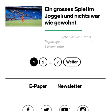
4
Minuten
Ein grosses Spiel im
Joggeli und nichts war
wie gewohnt
Durchschnittliche
Jeremias Schulthess
Lesezeit
Reportage
ca.
1 Kommentar
1
Minuten
Seite
Seite
Seite
1
2
7
Weiter
…
E-Paper
Newsletter