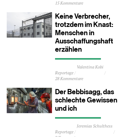
15 Kommentare
3
Minuten
Keine Verbrecher,
trotzdem im Knast:
Menschen in
Ausschaffungshaft
erzählen
Durchschnittliche
Valentina Kobi
Lesezeit
Reportage
ca.
28 Kommentare
7
Minuten
Der Bebbisagg, das
schlechte Gewissen
und ich
Durchschnittliche
Jeremias Schulthess
Lesezeit
Reportage
ca.