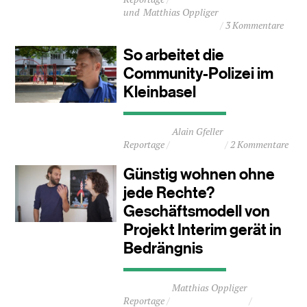
ca.
Matthias Oppliger
6
3 Kommentare
Minuten
So arbeitet die
Community-Polizei im
Kleinbasel
Durchschnittliche
Alain Gfeller
Lesezeit
Reportage
2 Kommentare
ca.
4
Günstig wohnen ohne
Minuten
jede Rechte?
Geschäftsmodell von
Projekt Interim gerät in
Bedrängnis
Durchschnittliche
Matthias Oppliger
Lesezeit
Reportage
ca.