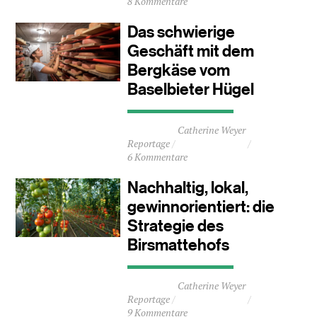
8 Kommentare
5
Minuten
Das schwierige
Geschäft mit dem
Bergkäse vom
Baselbieter Hügel
Durchschnittliche
Catherine Weyer
Lesezeit
Reportage
ca.
6 Kommentare
2
Minuten
Nachhaltig, lokal,
gewinnorientiert: die
Strategie des
Birsmattehofs
Durchschnittliche
Catherine Weyer
Lesezeit
Reportage
ca.
9 Kommentare