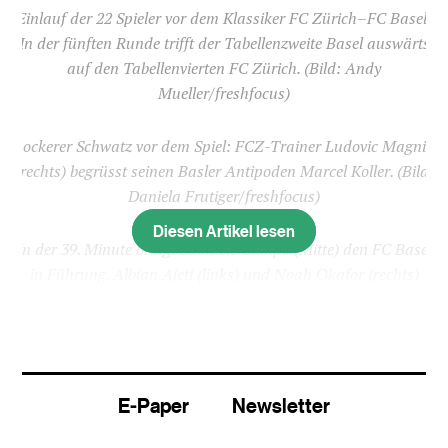
Einlauf der 22 Spieler vor dem Klassiker FC Zürich–FC Basel.
In der fünften Runde trifft der Tabellenzweite Basel auswärts
auf den Tabellenvierten FC Zürich.
(Bild: Andy
Mueller/freshfocus)
Lockerer Schwatz vor dem Spiel: FCZ-Trainer Ludovic Magnin
(rechts) begrüsst seinen Basler Antipoden Marcel Koller.
(Bild:
Daniela Frutiger/freshfocus)
Diesen Artikel lesen
In der 39. Minute bringt Samuele Campo (Mitte) den FC Basel
in Führung. Albian Ajeti (links) und Noah Okafor (rechts)
beglückwünschen den Torschützen.
(Bild: Andy
Mueller/freshfocus)
E-Paper
Newsletter