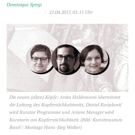
Dominique Spirgi
/
21.04.2017, 01:11 Uhr
Die neuen (alten) Köpfe: Anita Haldemann übernimmt
die Leitung des Kupferstichkabinetts, Daniel Kurjaković
wird Kurator Programme und Ariane Mensger wird
Kuratorin am Kupferstichkabinett.
(Bild: Kunstmuseum
Basel / Montage Hans-Jörg Walter)