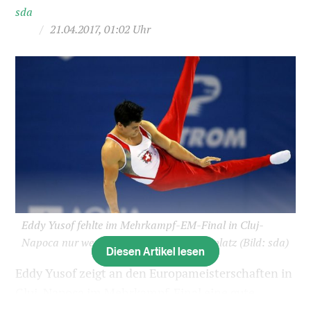
sda
/
21.04.2017, 01:02 Uhr
Eddy Yusof fehlte im Mehrkampf-EM-Final in Cluj-
Napoca nur wenig zum erhofften Diplomplatz
(Bild: sda)
Diesen Artikel lesen
Eddy Yusof zeigt an den Europameisterschaften in
Cluj-Napoca im Mehrkampf-Final eine gute