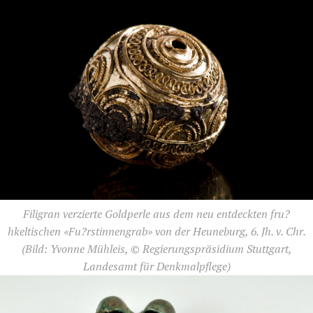
Filigran verzierte Goldperle aus dem neu entdeckten fru?
hkeltischen «Fu?rstinnengrab» von der Heuneburg, 6. Jh. v. Chr.
(Bild: Yvonne Mühleis, © Regierungspräsidium Stuttgart,
Landesamt für Denkmalpflege)