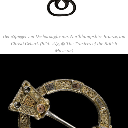
Der «Spiegel von Desborough» aus Northhampshire Bronze, um
Christi Geburt.
(Bild: zVg, © The Trustees of the British
Museum)