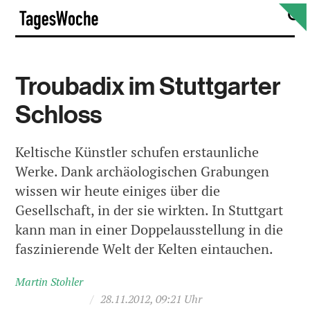
Skip
S
TagesWoche
to
content
Troubadix im Stuttgarter
Schloss
Keltische Künstler schufen erstaunliche
Werke. Dank archäologischen Grabungen
wissen wir heute einiges über die
Gesellschaft, in der sie wirkten. In Stuttgart
kann man in einer Doppelausstellung in die
faszinierende Welt der Kelten eintauchen.
Martin Stohler
/
28.11.2012, 09:21 Uhr