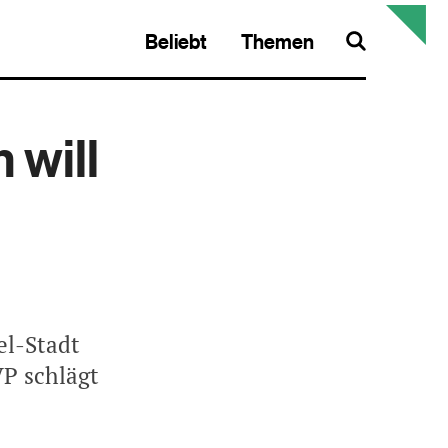
Beliebt
Themen
Search
 will
el-Stadt
VP schlägt