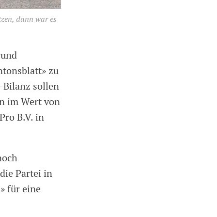
tzen, dann war es
- und
tonsblatt» zu
-Bilanz sollen
on im Wert von
Pro B.V. in
 noch
die Partei in
 für eine