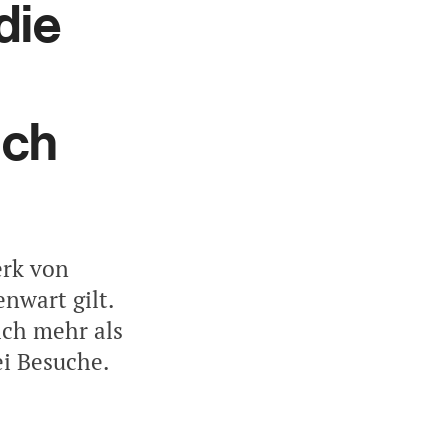
die
ich
erk von
nwart gilt.
ich mehr als
ei Besuche.