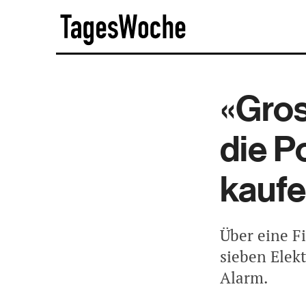
Skip
TagesWoche
to
content
«Gros
die P
kauf
Über eine F
sieben Elek
Alarm.