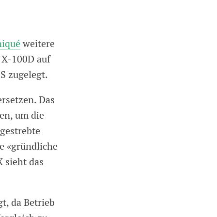
iqué
weitere
l X-100D auf
 S zugelegt.
ersetzen. Das
en, um die
gestrebte
e «gründliche
X sieht das
t, da Betrieb