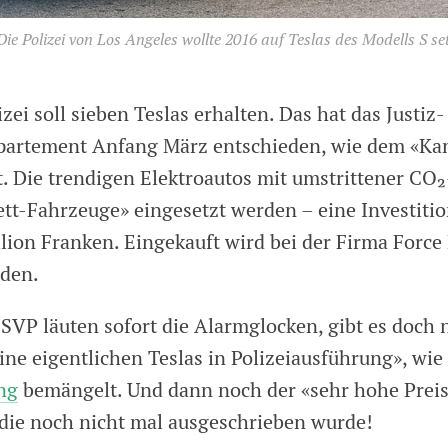
e Polizei von Los Angeles wollte 2016 auf Teslas des Modells S se
izei soll sieben Teslas erhalten. Das hat das Justiz
partement Anfang März entschieden, wie dem «Kan
. Die trendigen Elektroautos mit umstrittener CO₂
ett-Fahrzeuge» eingesetzt werden – eine Investiti
lion Franken. Eingekauft wird bei der Firma Force 
nden.
 SVP läuten sofort die Alarmglocken, gibt es doch
ne eigentlichen Teslas in Polizeiausführung», wie 
ng
bemängelt. Und dann noch der «sehr hohe Preis»
die noch nicht mal ausgeschrieben wurde!