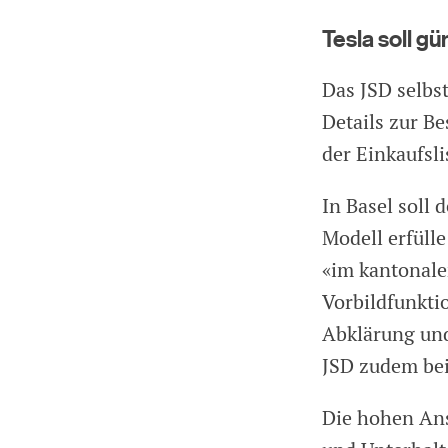
Tesla soll gü
Das JSD selbs
Details zur B
der Einkaufsli
In Basel soll
Modell erfüll
«im kantonale
Vorbildfunkti
Abklärung und 
JSD zudem bei
Die hohen Ans