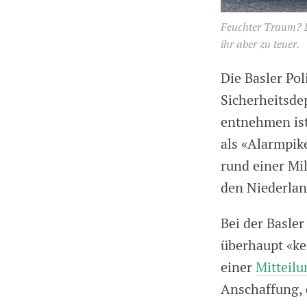
Feuchter Traum? Di
ihr aber zu teuer.
Die Basler Pol
Sicherheitsde
entnehmen ist
als «Alarmpik
rund einer Mil
den Niederla
Bei der Basler
überhaupt «kei
einer
Mitteilu
Anschaffung, 