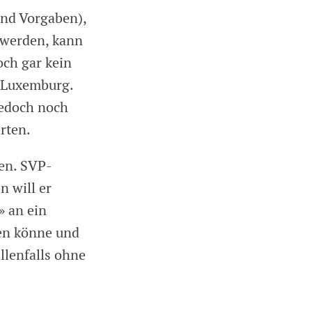
und Vorgaben),
 werden, kann
och gar kein
n Luxemburg.
jedoch noch
rten.
en. SVP-
n will er
» an ein
len könne und
llenfalls ohne