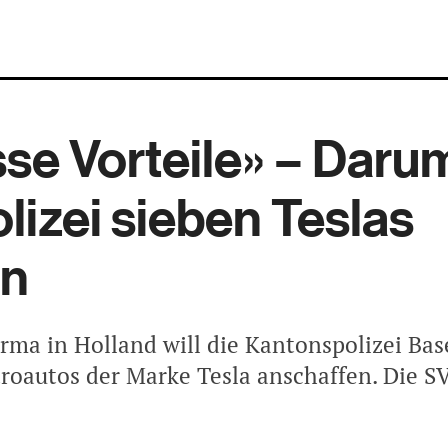
se Vorteile» – Darum
olizei sieben Teslas
en
irma in Holland will die Kantonspolizei Bas
troautos der Marke Tesla anschaffen. Die S