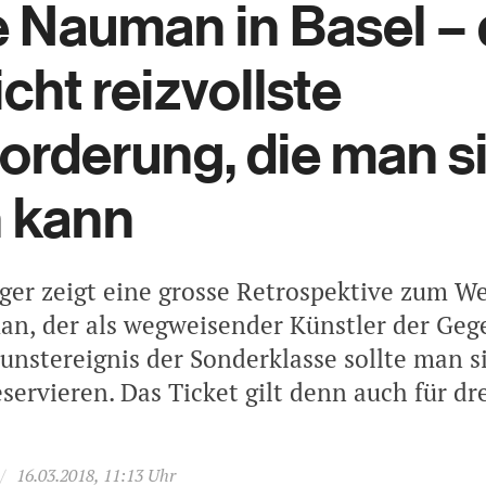
 Nauman in Basel – 
icht reizvollste
orderung, die man s
 kann
ger zeigt eine grosse Retrospektive zum W
n, der als wegweisender Künstler der Gege
Kunstereignis der Sonderklasse sollte man s
servieren. Das Ticket gilt denn auch für dr
/
16.03.2018, 11:13 Uhr