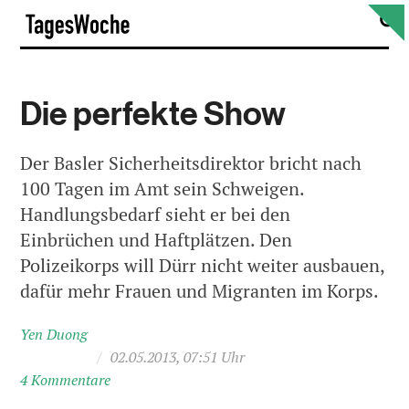
Skip
S
TagesWoche
to
content
Die perfekte Show
Der Basler Sicherheitsdirektor bricht nach
100 Tagen im Amt sein Schweigen.
Handlungsbedarf sieht er bei den
Einbrüchen und Haftplätzen. Den
Polizeikorps will Dürr nicht weiter ausbauen,
dafür mehr Frauen und Migranten im Korps.
Yen Duong
/
02.05.2013, 07:51 Uhr
4 Kommentare