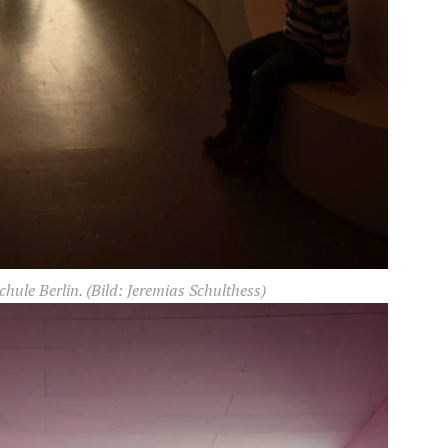
ule Berlin.
(Bild: Jeremias Schulthess)