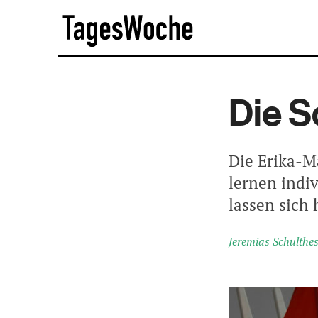
Skip
TagesWoche
to
content
Die S
Die Erika-M
lernen indi
lassen sich 
Jeremias Schulthe