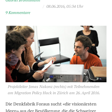
Gabriel Brönnimann
/
08.06.2016, 05:34 Uhr
9 Kommentare
Projektleiter Jonas Nakonz (rechts) mit Teilnehmenden
am Migration Policy Hack in Zürich am 26. April 2016.
Die Denkfabrik Foraus sucht «die visionärsten
Ideen» aus der Bevölkerung, die die Schweizer