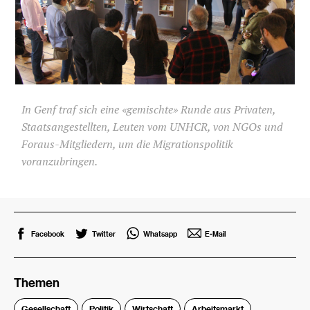
In Genf traf sich eine «gemischte» Runde aus Privaten,
Staatsangestellten, Leuten vom UNHCR, von NGOs und
Foraus-Mitgliedern, um die Migrationspolitik
voranzubringen.
Facebook
Twitter
Whatsapp
E-Mail
Themen
Gesellschaft
Politik
Wirtschaft
Arbeitsmarkt