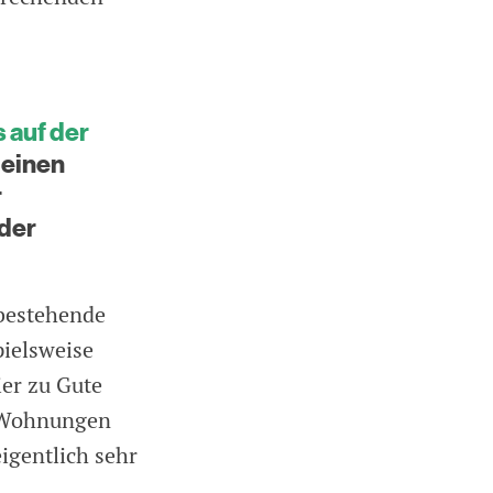
 auf der
 einen
r
der
 bestehende
pielsweise
ier zu Gute
d Wohnungen
igentlich sehr