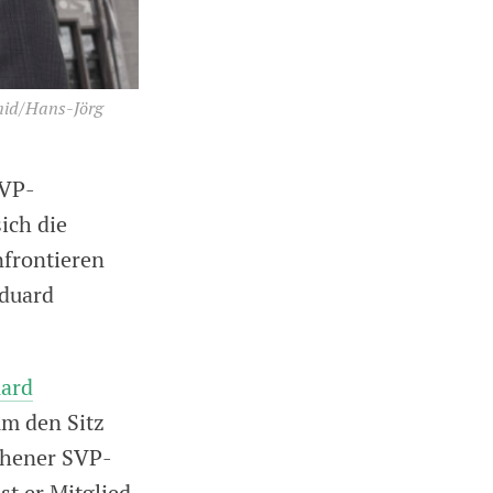
mid/Hans-Jörg
CVP-
ich die
nfrontieren
Eduard
ard
um den Sitz
ehener SVP-