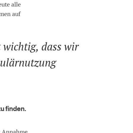
eute alle
tmen auf
 wichtig, dass wir
pulärnutzung
u finden.
er Annahme