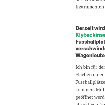
Instrumenten 
Derzeit wird
Klybeckinse
Fussballplat
verschwinde
Wagenleute 
Ich bin für d
Flächen einer
Fussballplätz
kommen. Mitte
geöffnet werd
attraktiven Ge