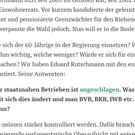
chmann sitzt seit 2005 im Grossen Rat, seit 2002 i
Einwohnerrats. Vor kurzem kandidierte der gelernt
r und pensionierte Grenzwächter für den Riehen
erpasste die Wahl jedoch. Nun will er in die Basle
 sich der 60-Jährige in der Regierung einsetzen? 
hm wichtig, welche weniger? Würde er sich für e
machen? Wir haben Eduard Rutschmann mit den e
ntiert. Seine Antworten:
r staatsnahen Betrieben ist
angeschlagen
. Was
t sich dies ändert und man BVB, BKB, IWB etc.
ann?
 müssen stärker kontrolliert werden. Dafür brauch
onierende parlamentarische Oberaufsicht mit ents