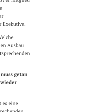
st er Mitglied
e
er
r Exekutive.
Welche
inen Ausbau
ntsprechenden
 muss getan
 wieder
t es eine
prechenden