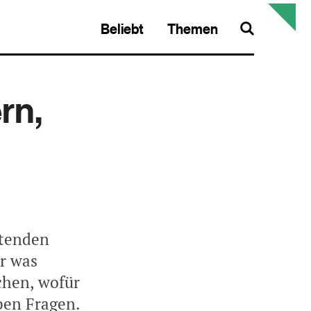
Beliebt
Themen
Search
rn,
etenden
r was
chen, wofür
ben Fragen.