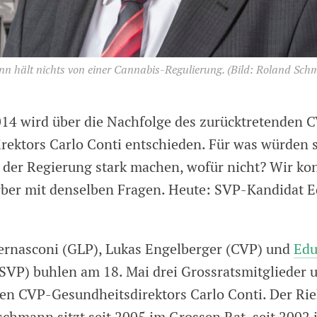
 hält nichts von einer Cannabis-Regulierung.
(Bild: Roland Sch
14 wird über die Nachfolge des zurücktretenden 
rektors Carlo Conti entschieden. Für was würden s
 der Regierung stark machen, wofür nicht? Wir ko
rber mit denselben Fragen. Heute: SVP-Kandidat 
ernasconi (GLP), Lukas Engelberger (CVP) und
Edu
SVP) buhlen am 18. Mai drei Grossratsmitglieder 
en CVP-Gesundheitsdirektors Carlo Conti. Der Ri