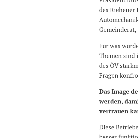
Präsident Ruts
des Riehener 
Automechanike
Gemeinderat, v
Für was würde
Themen sind i
des ÖV stark
Fragen konfro
Das Image de
werden, dami
vertrauen k
Diese Betriebe
besser funkti