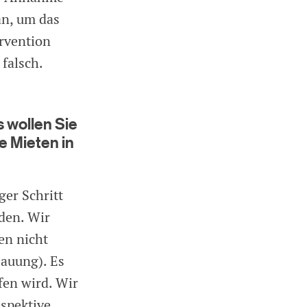
an, um das
rvention
 falsch.
 wollen Sie
e Mieten in
ger Schritt
den. Wir
en nicht
bauung). Es
fen wird. Wir
spektive