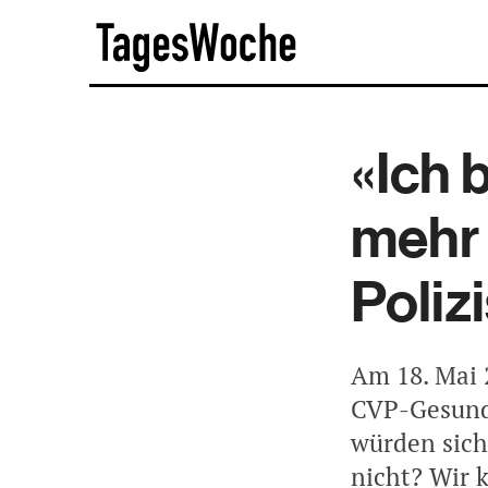
Skip
TagesWoche
to
content
«Ich 
mehr
Poliz
Am 18. Mai 
CVP-Gesundh
würden sich
nicht? Wir 