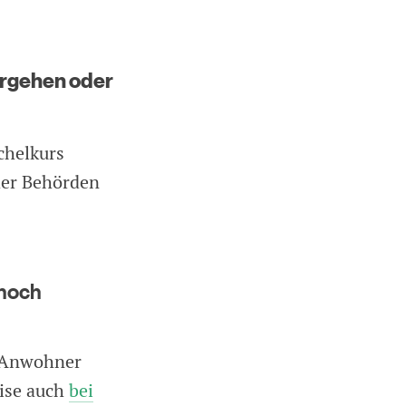
orgehen oder
chelkurs
der Behörden
 noch
e Anwohner
eise auch
bei