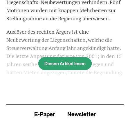
Liegenschafts-Neubewertungen verhindern. Fünf
Motionen wurden mit knappen Mehrheiten zur
Stellungnahme an die Regierung überwiesen.
Auslöser des rechten Ärgers ist eine
Neubewertung der Liegenschaften, welche die
Steuerverwaltung Anfang Jahr angekündigt hatte.
Die letzte Anpassung datierte von 2001; in den 15
Diesen Artikel lesen
Jahren seither seien Werte stark gestiegen und
hätten Mieten angezogen, lautete die Begründung.
2001 war als Ausgleich zu erhöhten Buchwerten
der Eigenmietwert-Satz von 5 auf 4 Prozent
gesenkt und seither belassen worden. Im Schnitt
würde mit der aktuellen Neubewertung bei
E-Paper
Newsletter
weiterhin 4 Prozent Satz der Eigenmietwert in der
Summe um einen Drittel steigen. Das brächte dem