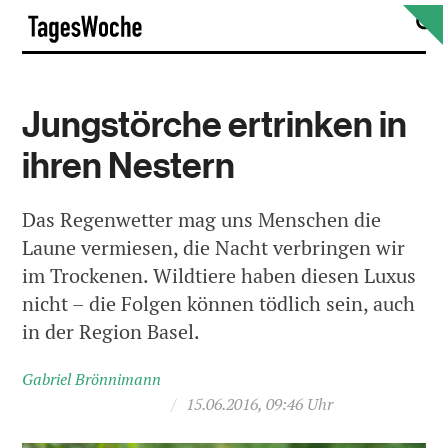
Skip
S
TagesWoche
to
content
Jungstörche ertrinken in
ihren Nestern
Das Regenwetter mag uns Menschen die
Laune vermiesen, die Nacht verbringen wir
im Trockenen. Wildtiere haben diesen Luxus
nicht – die Folgen können tödlich sein, auch
in der Region Basel.
Gabriel Brönnimann
/
15.06.2016, 09:46 Uhr