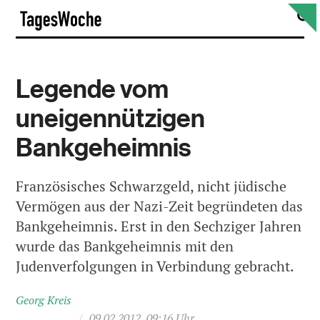
Skip
S
TagesWoche
to
content
Legende vom
uneigennützigen
Bankgeheimnis
Französisches Schwarzgeld, nicht jüdische
Vermögen aus der Nazi-Zeit begründeten das
Bankgeheimnis. Erst in den Sechziger Jahren
wurde das Bankgeheimnis mit den
Judenverfolgungen in Verbindung gebracht.
Georg Kreis
/
09.02.2012, 09:16 Uhr