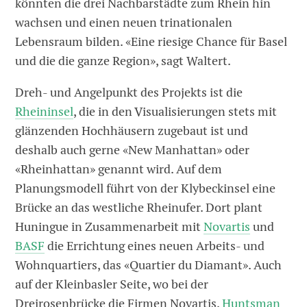
könnten die drei Nachbarstädte zum Rhein hin
wachsen und einen neuen trinationalen
Lebensraum bilden. «Eine riesige Chance für Basel
und die die ganze Region», sagt Waltert.
Dreh- und Angelpunkt des Projekts ist die
Rheininsel
, die in den Visua­li­sie­rungen stets mit
glänzenden Hochhäusern zugebaut ist und
deshalb auch ­gerne «New Manhattan» oder
«Rheinhattan» genannt wird. Auf dem
Planungsmodell führt von der Kly­beck­insel eine
Brücke an das westliche Rheinufer. Dort plant
Huningue in Zusammen­arbeit mit
Novartis
und
BASF
die Errichtung eines neuen Arbeits- und
Wohnquartiers, das «Quartier du Diamant». Auch
auf der Kleinbasler Seite, wo bei der
Dreirosenbrücke die Firmen Novartis,
Huntsman