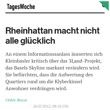
Skip
S
TagesWoche
to
content
Rheinhattan macht nicht
alle glücklich
An einem Informationsanlass äusserten sich
Kleinbasler kritisch über das 3Land-Projekt,
das Basels Skyline markant verändern wird.
Sie befürchten, dass die Aufwertung des
Quartiers rund um die Klybeckinsel
Anwohner verdrängen wird.
Cédric Russo
/
26.07.2012, 08:16 Uhr