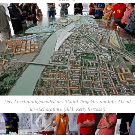
Das Anschauungsmodell des 3Land-Projektes am Info-Abend
im «Echoraum».
(Bild: Ketty Bertossi)