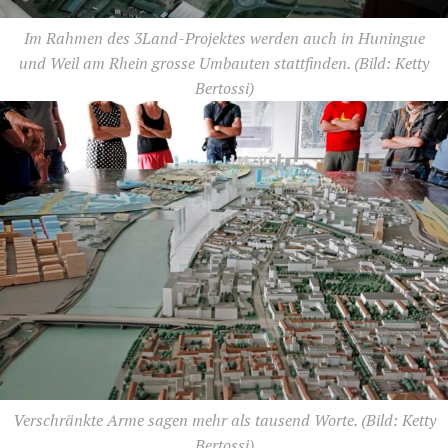
Im Rahmen des 3Land-Projektes werden auch in Huningue
und Weil am Rhein grosse Umbauten stattfinden.
(Bild: Ketty
Bertossi)
Verschränkte Arme sagen mehr als tausend Worte.
(Bild: Ketty
Bertossi)